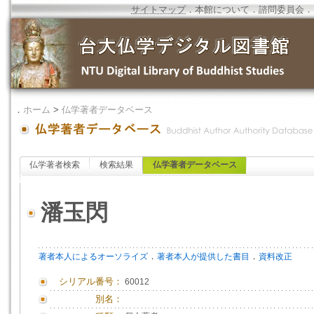
サイトマップ
．
本館について
．
諮問委員会
．
．
ホーム
>
仏学著者データベース
仏学著者検索
検索結果
仏学著者データベース
潘玉閃
．
．
著者本人によるオーソライズ
著者本人が提供した書目
資料改正
シリアル番号：
60012
別名：