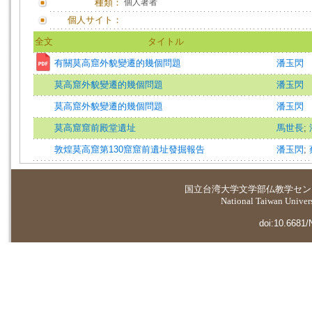
種類：
個人著者
個人サイト：
全文
タイトル
有關莫高窟外貌變遷的幾個問題
潘玉閃
莫高窟外貌變遷的幾個問題
潘玉閃
莫高窟外貌變遷的幾個問題
潘玉閃
莫高窟窟前殿堂遺址
馬世長
;
敦煌莫高窟第130窟窟前遺址發掘報告
潘玉閃
;
国立台湾大学
文学部仏教学セン
National Taiwan Universi
doi:10.6681