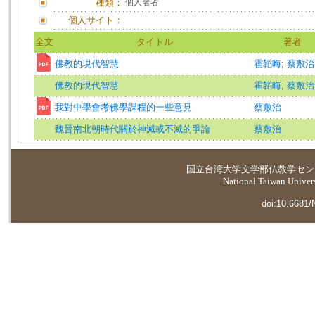
種類：
個人著者
個人サイト：
全文
タイトル
著者
佛教的現代智慧
霍韜晦
;
蔡敷治
佛教的現代智慧
霍韜晦
;
蔡敷治
我對中學會考佛學課程的一些意見
蔡敷治
魏晉南北朝時代關於神滅或不滅的爭論
蔡敷治
国立台湾大学
文学部仏教学セン
National Taiwan Universi
doi:10.6681