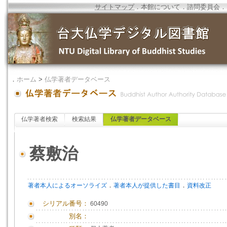
サイトマップ
．
本館について
．
諮問委員会
．
．
ホーム
>
仏学著者データベース
仏学著者検索
検索結果
仏学著者データベース
蔡敷治
．
．
著者本人によるオーソライズ
著者本人が提供した書目
資料改正
シリアル番号：
60490
別名：