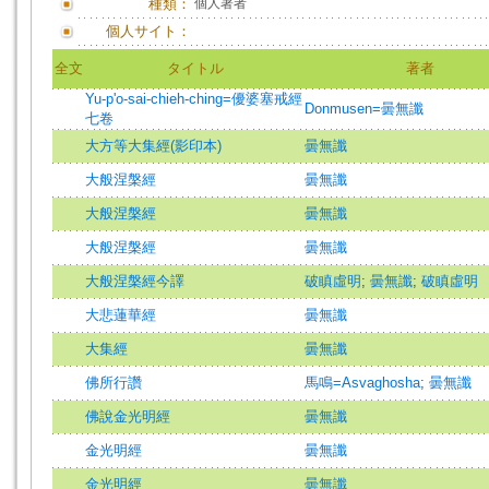
種類：
個人著者
個人サイト：
全文
タイトル
著者
Yu-p'o-sai-chieh-ching=優婆塞戒經
Donmusen=曇無讖
七卷
大方等大集經(影印本)
曇無讖
大般涅槃經
曇無讖
大般涅槃經
曇無讖
大般涅槃經
曇無讖
大般涅槃經今譯
破瞋虛明
;
曇無讖
;
破瞋虛明
大悲蓮華經
曇無讖
大集經
曇無讖
佛所行讚
馬鳴=Asvaghosha
;
曇無讖
佛說金光明經
曇無讖
金光明經
曇無讖
金光明經
曇無讖