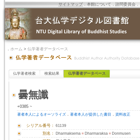
サイトマップ
．
本館について
．
諮問委員会
．
．
ホーム
>
仏学著者データベース
仏学著者検索
検索結果
仏学著者データベース
曇無讖
+0385 ~
．
．
著者本人によるオーソライズ
著者本人が提供した書目
資料改正
シリアル番号：
61139
別名：
Dharmaksema
=
Dharmaraksa
=
Donmusen