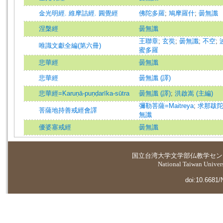
金光明經. 維摩詰經. 圓覺經
佛陀多羅
;
鳩摩羅什
;
曇無讖
涅槃經
曇無讖
王聯章
;
玄奘
;
曇無讖
;
不空
;
唯識文獻全編(第六冊)
蜜多羅
悲華經
曇無讖
悲華經
曇無讖 (譯)
悲華經=Karuṇā-puṇḍarīka-sūtra
曇無讖 (譯)
;
洪啟嵩 (主編)
彌勒菩薩=Maitreya
;
求那跋
菩薩地持善戒經會譯
無讖
優婆塞戒經
曇無讖
国立台湾大学
文学部仏教学セン
National Taiwan Universi
doi:10.6681