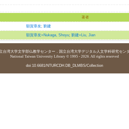
著者
額賀章友
;
劉建
額賀章友=Nukaga, Shoyu
;
劉建=Liu, Jian
立台湾大学
文学部仏教学センター
．
国立台湾大学デジタル人文学科研究セン
National Taiwan University Library © 1995 - 2026. All rights reserved
doi:10.6681/NTURCDH.DB_DLMBS/Collection