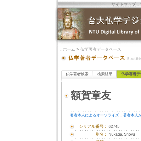
サイトマップ
．
．
ホーム
>
仏学著者データベース
仏学著者検索
検索結果
仏学著者デ
額賀章友
．
著者本人によるオーソライズ
著者本人
シリアル番号：
62745
別名：
Nukaga, Shoyu