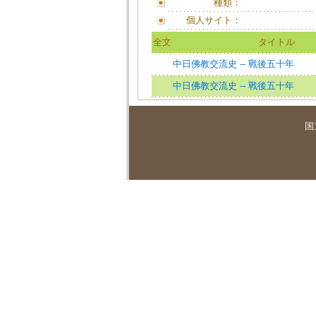
種類：
個人サイト：
全文
タイトル
中日佛教交流史 -- 戰後五十年
中日佛教交流史 -- 戰後五十年
国