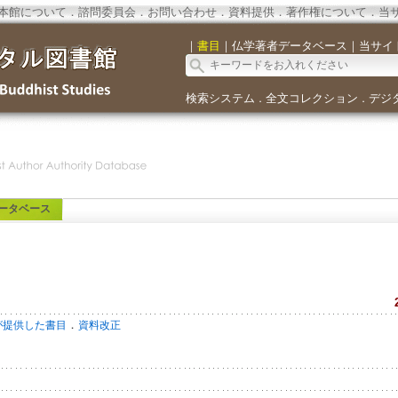
本館について
．
諮問委員会
．
お問い合わせ
．
資料提供
．
著作権について
．
当
｜
書目
｜
仏学著者データベース
｜
当サイ
検索システム
全文コレクション
デジ
．
．
ータベース
．
が提供した書目
資料改正