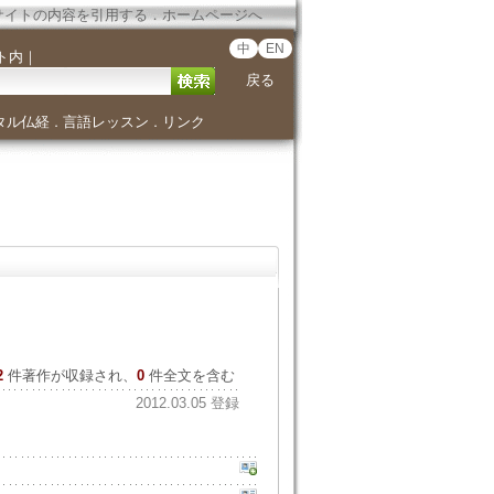
サイトの内容を引用する
．
ホームページへ
中
EN
ト内
｜
戻る
タル仏経
言語レッスン
リンク
．
．
2
件著作が収録され、
0
件全文を含む
2012.03.05 登録