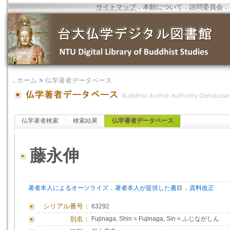
サイトマップ
．
本館について
．
諮問委員会
．
．
ホーム
>
仏学著者データベース
仏学著者検索
検索結果
仏学著者データベース
藤永伸
．
．
著者本人によるオーソライズ
著者本人が提供した書目
資料改正
シリアル番号：
63292
別名：
Fujinaga, Shin
=
Fujinaga, Sin
=
ふじながしん