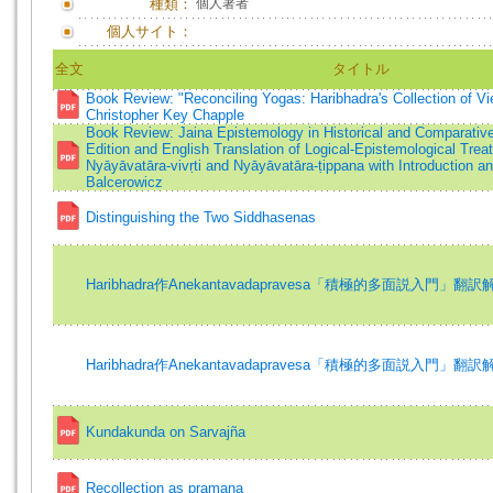
種類：
個人著者
個人サイト：
全文
タイトル
Book Review: "Reconciling Yogas: Haribhadra's Collection of V
Christopher Key Chapple
Book Review: Jaina Epistemology in Historical and Comparative 
Edition and English Translation of Logical-Epistemological Trea
Nyāyāvatāra-vivṛti and Nyāyāvatāra-ṭippana with Introduction an
Balcerowicz
Distinguishing the Two Siddhasenas
Haribhadra作Anekantavadapravesa「積極的多面説入門」翻訳
Haribhadra作Anekantavadapravesa「積極的多面説入門」翻訳
Kundakunda on Sarvajña
Recollection as pramana