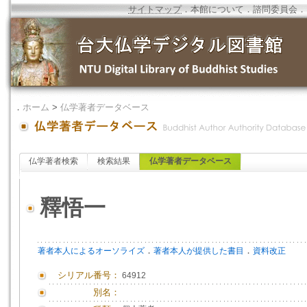
サイトマップ
．
本館について
．
諮問委員会
．
．
ホーム
>
仏学著者データベース
仏学著者検索
検索結果
仏学著者データベース
釋悟一
．
．
著者本人によるオーソライズ
著者本人が提供した書目
資料改正
シリアル番号：
64912
別名：