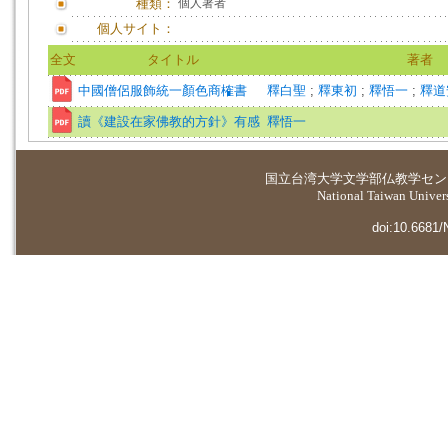
種類：
個人著者
個人サイト：
全文
タイトル
著者
中國僧侶服飾統一顏色商榷書
釋白聖
;
釋東初
;
釋悟一
;
釋
讀《建設在家佛教的方針》有感
釋悟一
国立台湾大学
文学部仏教学セン
National Taiwan Universi
doi:10.6681