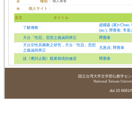
種類：
個人著者
個人サイト：
全文
タイトル
趙國森 (著)=Chao, Ku
了解佛教
(au.)
;
釋覺泰
;
李葛
天台「性惡」思想之義涵與辨正
釋覺泰
天台宗性具圓教之研究，天台「性惡」思想
尤惠貞
;
釋覺泰
之義涵與辨正
談《摩訶止觀》觀業相境的修證
釋覺泰
国立台湾大学
文学部仏教学セン
National Taiwan Universi
doi:10.6681