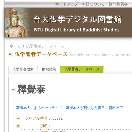
サイトマップ
．
本館について
．
諮問委員会
．
．
ホーム
>
仏学著者データベース
仏学著者検索
検索結果
仏学著者データベース
釋覺泰
．
．
著者本人によるオーソライズ
著者本人が提供した書目
資料改正
シリアル番号：
65871
別名：