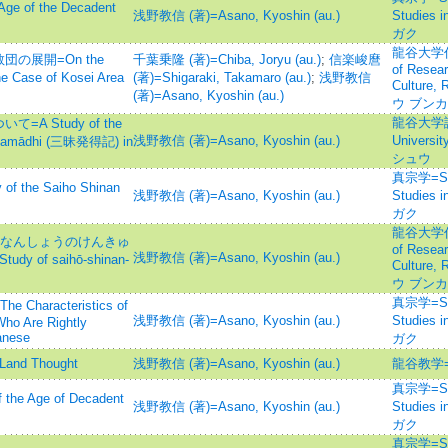
 of the Decadent
浅野教信 (著)=Asano, Kyoshin (au.)
Studies
ガク
龍谷大学仏
の展開=On the
千葉乗隆 (著)=Chiba, Joryu (au.)
;
信楽峻麿
of Resear
e Case of Kosei Area
(著)=Shigaraki, Takamaro (au.)
;
浅野教信
Culture,
(著)=Asano, Kyoshin (au.)
ウ ブン
龍谷大学論集=
 Study of the
浅野教信 (著)=Asano, Kyoshin (au.)
Univer
 Samādhi (三昧発得記) in
シュウ
真宗学=Shin
the Saiho Shinan
浅野教信 (著)=Asano, Kyoshin (au.)
Studies
ガク
龍谷大学仏
しなんしょうのけんきゅ
of Resear
浅野教信 (著)=Asano, Kyoshin (au.)
udy of saihō-shinan-
Culture,
ウ ブン
真宗学=Shin
racteristics of
浅野教信 (著)=Asano, Kyoshin (au.)
Studies
Who Are Rightly
panese
ガク
nd Thought
浅野教信 (著)=Asano, Kyoshin (au.)
龍谷教学
真宗学=Shin
e Age of Decadent
浅野教信 (著)=Asano, Kyoshin (au.)
Studies
ガク
真宗学=Shin