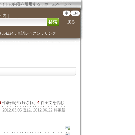
サイトの内容を引用する
．
ホームページへ
中
EN
ト内
｜
戻る
タル仏経
言語レッスン
リンク
．
．
6
件著作が収録され、
4
件全文を含む
2012.03.05 登録, 2012.06.22 料更新