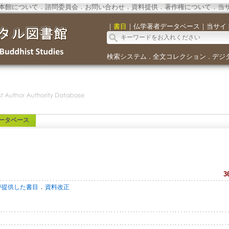
本館について
．
諮問委員会
．
お問い合わせ
．
資料提供
．
著作権について
．
当
｜
書目
｜
仏学著者データベース
｜
当サイ
検索システム
全文コレクション
デジ
．
．
ータベース
3
．
が提供した書目
資料改正