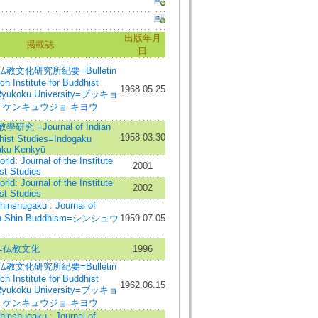
出版年月
掲載誌
日
教文化研究所紀要=Bulletin
ch Institute for Buddhist
1968.05.25
 Ryukoku University=ブッキョ
カ ケンキュウジョ キヨウ
究 =Journal of Indian
1958.03.30
hist Studies=Indogaku
ku Kenkyū
rld: Journal of the Institute
2001
st Studies
rld: Journal of the Institute
2002
st Studies
shugaku : Journal of
 in Shin Buddhism=シンシュウ
1959.07.05
=仏教文化
1996
教文化研究所紀要=Bulletin
ch Institute for Buddhist
1962.06.15
 Ryukoku University=ブッキョ
カ ケンキュウジョ キヨウ
shugaku : Journal of