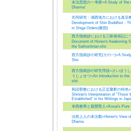
末法思想の一考察=A Study of 'the Age
Dharma'
共同研究：湖西地方における真宗教団
Development of Shin Buddhist：Th
in Shiga Orders(教団)
西方指南抄における三昧発得記について=A
Document of Honen's Awakening
the Saihoshinan-sho
西方指南抄の研究(その一)=A Study of 
Sho
西方指南抄の研究序說=さいほう
うじょせつ=An Introduction to the St
shō
和語聖教における正定聚釈の特色=The Cha
Shinran's Interpretation of "Those 
Established" in his Writings in Ja
幸西教學と親鸞聖人=Kosai's Pure La
法然上人の末法觀=Honen's View of th
Dhama