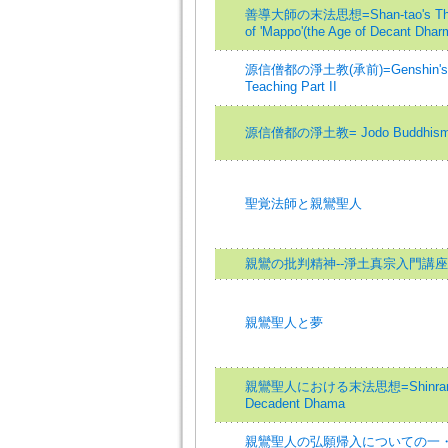
善導大師の末法思想=Shan-tao's Thoug
of 'Mappo'(the Age of Decant Dhar
源信僧都の淨土教(承前)=Genshin's Vie
Teaching Part II
源信僧都の淨土教= Jodo Buddhism o
聖覚法師と親鸞聖人
親鸞の批判精神--淨土真宗入門講座
親鸞聖人と夢
親鸞聖人における末法思想=Shinran's Vi
Decadent Dhama
親鸞聖人の弘願帰入についての一・二の