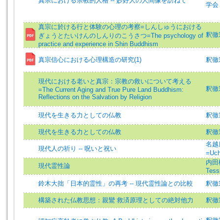
真宗における宗教的人格 -- 妙好人の人間像を訪ねて
学会
真宗に於ける行と体験の心理の考察=しんしゅうにおける
釈徹宗 
ぎょうとたいけんのしんりのこうさつ=The psychology of
practice and experience in Shin Buddhism
真宗信心における心理構造の研究(1)
釈徹宗
現代における老いと真宗：宗教の救いについて考える
釈徹宗 
=The Current Aging and True Pure Land Buddhism:
Reflections on the Salvation by Religion
現代を生きる力としての仏教
釈徹宗
現代を生きる力としての仏教
釈徹宗 
名越康
現代人の祈り -- 呪いと祝い
=Uch
内田樹
現代霊性論
Tess
鈴木大拙「日本的霊性」の再考 -- 現代霊性論との比較
釈徹宗 
構築された仏教思想：親鸞 救済原理としての絶対他力
釈徹宗 