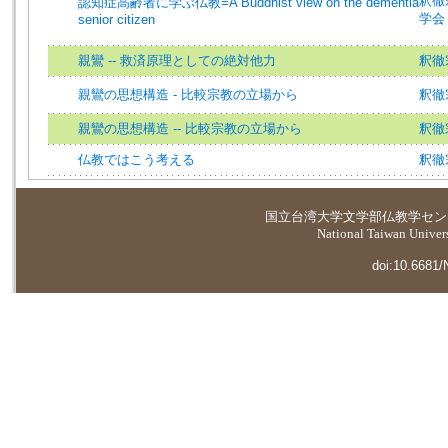
釈徹宗 
認知症高齢者に学ぶ仏教=A Buddhist view on the dementia
学会 
senior citizen
親鸞 -- 救済原理としての絶対他力
釈徹宗
親鸞の思想構造 - 比較宗教の立場から
釈徹宗 
親鸞の思想構造 -- 比較宗教の立場から
釈徹
仏教ではこう考える
釈徹
国立台湾大学
文学部仏教学セン
National Taiwan Universi
doi:10.6681