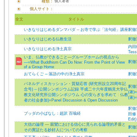
種類：
個人著者
個人サイト：
全文
タイトル
いきなりはじめるダンマパダ -- お寺で学ぶ「法句経」講座
釈徹
いきなりはじめる仏教生活
釈徹宗
内田樹
いきなりはじめる浄土真宗
Tess
いま、仏教ができること―グループホームの視点から
釈徹
―=What Buddhism Can Do Now: From the Point of View
of a Group Home
おてらくご -- 落語の中の浄土真宗
釈徹宗
パネルディスカッション・質疑応答 (研究所設立20周年記
釈徹宗 
念号) -- (公開シンポジウム記録 平成二十六年度鶴見大学仏
(著)=
教文化研究所公開シンポジウム 心の安らぎを求めて : 仏教
(著)=
者の社会参加)=Panel Discussion & Open Discussion
釈徹宗 
ブッダの小ばなし：超訳 百喩経
田修 (
Edit)
大信の論理 — 親鸞における信心に見られる論理的矛盾と
釈徹宗 
その實証たる妙好人についての考察