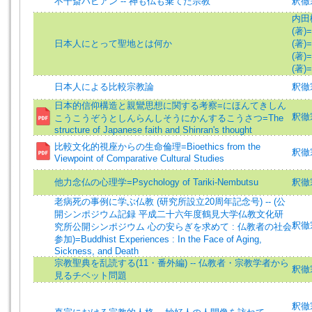
不干斎ハビアン -- 神も仏も棄てた宗教
釈徹
内田樹 
(著)=
日本人にとって聖地とは何か
(著)=
(著)=
(著)=
日本人による比較宗教論
釈徹宗 
日本的信仰構造と親鸞思想に関する考察=にほんてきしん
釈徹宗 
こうこうぞうとしんらんしそうにかんするこうさつ=The
structure of Japanese faith and Shinran's thought
比較文化的視座からの生命倫理=Bioethics from the
釈徹宗
Viewpoint of Comparative Cultural Studies
他力念仏の心理学=Psychology of Tariki-Nembutsu
釈徹宗 
老病死の事例に学ぶ仏教 (研究所設立20周年記念号) -- (公
開シンポジウム記録 平成二十六年度鶴見大学仏教文化研
釈徹宗 
究所公開シンポジウム 心の安らぎを求めて : 仏教者の社会
参加)=Buddhist Experiences : In the Face of Aging,
Sickness, and Death
宗教聖典を乱読する(11・番外編) -- 仏教者・宗教学者から
釈徹
見るチベット問題
釈徹宗 