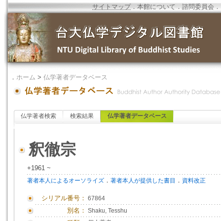
サイトマップ
．
本館について
．
諮問委員会
．
．
ホーム
>
仏学著者データベース
仏学著者検索
検索結果
仏学著者データベース
釈徹宗
+1961 ~
．
．
著者本人によるオーソライズ
著者本人が提供した書目
資料改正
シリアル番号：
67864
別名：
Shaku, Tesshu