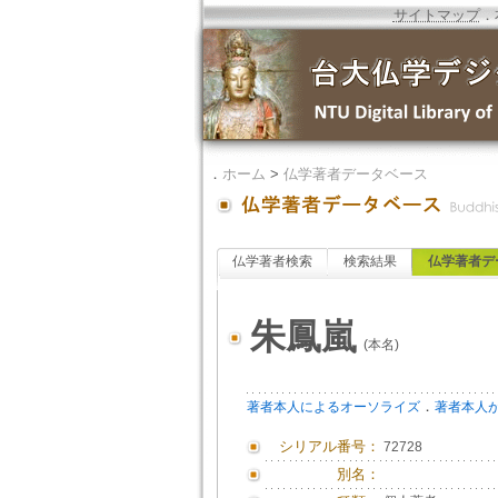
サイトマップ
．
．
ホーム
>
仏学著者データベース
仏学著者検索
検索結果
仏学著者デ
朱鳳嵐
(本名)
．
著者本人によるオーソライズ
著者本人
シリアル番号：
72728
別名：