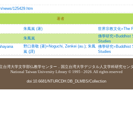
.cn/news/125429.htm
著者
朱鳳嵐 (著)
世界宗教文化=The Religi
佛學研究=Buddhist Stu
朱鳳嵐
Studies
野口善敬 (著)=Noguchi, Zenkei (au.)
;
朱鳳
ayana
佛學研究=Buddhist Stu
嵐 (譯)
Studies
立台湾大学
文学部仏教学センター
．
国立台湾大学デジタル人文学科研究セン
National Taiwan University Library © 1995 - 2026. All rights reserved
doi:10.6681/NTURCDH.DB_DLMBS/Collection