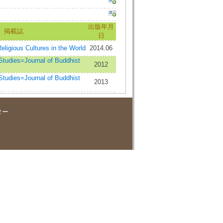
出版年月
掲載誌
日
ous Cultures in the World
2014.06
dies=Journal of Buddhist
2012
dies=Journal of Buddhist
2013
ター