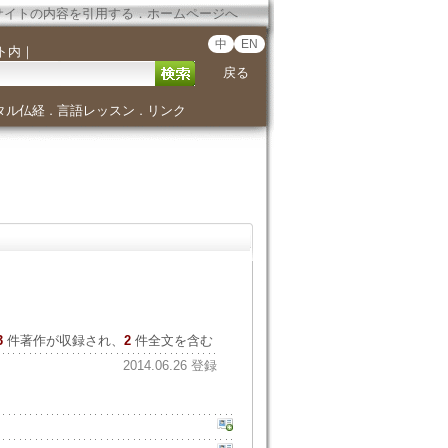
サイトの内容を引用する
．
ホームページへ
中
EN
ト内
｜
戻る
タル仏経
言語レッスン
リンク
．
．
3
件著作が収録され、
2
件全文を含む
2014.06.26 登録