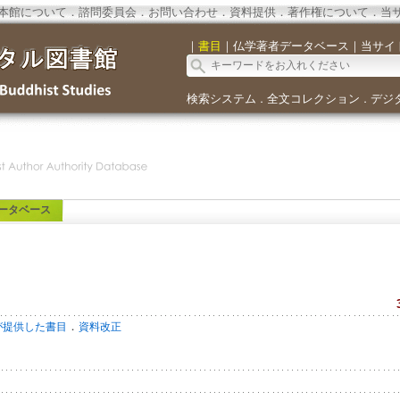
本館について
．
諮問委員会
．
お問い合わせ
．
資料提供
．
著作権について
．
当
｜
書目
｜
仏学著者データベース
｜
当サイ
検索システム
全文コレクション
デジ
．
．
ータベース
．
が提供した書目
資料改正