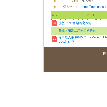
種類：
個人著者
個人サイト：
http://iaps.cass
全文
タイトル
佛教中“菩薩”語義之探源
善導大師及其凈土思想特色
禪宗是大乘佛教嗎？=Is Zenism Mah
Buddhism?
国