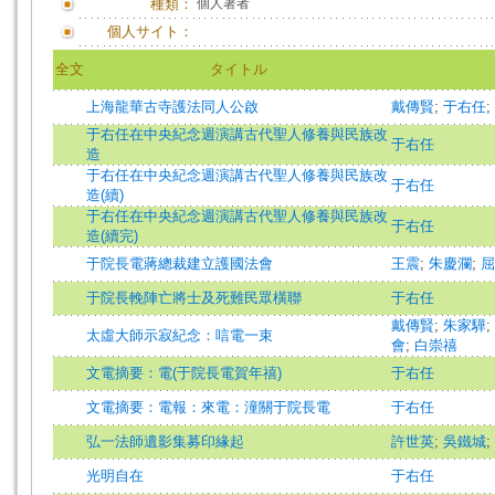
種類：
個人著者
個人サイト：
全文
タイトル
上海龍華古寺護法同人公啟
戴傳賢
;
于右任
;
于右任在中央紀念週演講古代聖人修養與民族改
于右任
造
于右任在中央紀念週演講古代聖人修養與民族改
于右任
造(續)
于右任在中央紀念週演講古代聖人修養與民族改
于右任
造(續完)
于院長電蔣總裁建立護國法會
王震
;
朱慶瀾
;
屈
于院長輓陣亡將士及死難民眾橫聯
于右任
戴傳賢
;
朱家驊
;
太虛大師示寂紀念：唁電一束
會
;
白崇禧
文電摘要：電(于院長電賀年禧)
于右任
文電摘要：電報：來電：潼關于院長電
于右任
弘一法師遺影集募印緣起
許世英
;
吳鐵城
;
光明自在
于右任