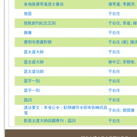
各地致康寄遙居士書信
康寄遙
;
李圓淨
;
無題
于右任
慈航創刊紀念五則
于右任
;
章嘉
;
鍾
圖像
于右任
齋明寺墨書對聯
于右任 (著)
;
陳清
題太虛大師
于右任
題太虛大師
蔣中正
;
宋聯奎
;
題太虛法師
于右任
題字一則
于右任
題字一則
于右任
題詞
于右任
護法要文：本省公令：駐陝總司令部布告轉武昌
于右任
;
鄧寶珊
電
歡迎太虛大師回國專刊：題詞
于右任