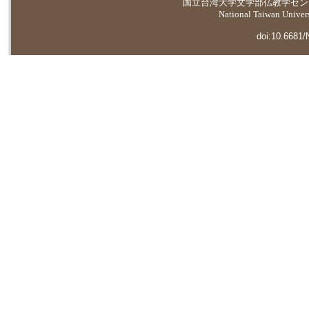
国立台湾大学
文学部仏教学セン
National Taiwan Universi
doi:10.6681