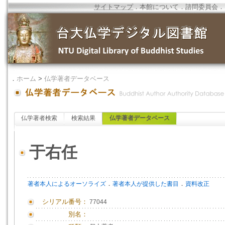
サイトマップ
．
本館について
．
諮問委員会
．
．
ホーム
>
仏学著者データベース
仏学著者検索
検索結果
仏学著者データベース
于右任
．
．
著者本人によるオーソライズ
著者本人が提供した書目
資料改正
シリアル番号：
77044
別名：