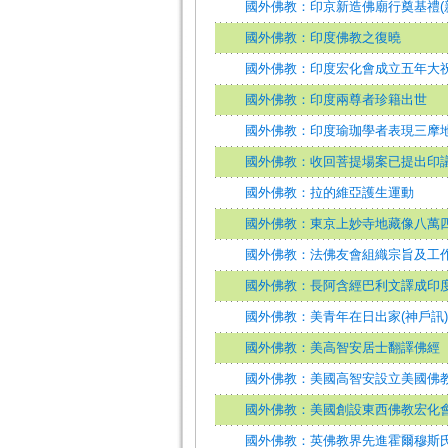
國外佛教：印京新造佛廟行奠基禮(
國外佛教：印度佛教之復曉
國外佛教：印度宏化會成立五年大祝
國外佛教：印度兩尊者珍籍出世
國外佛教：印度瑜珈學者表現三摩
國外佛教：收回菩提場案已提出印
國外佛教：拉的維亞護生運動
國外佛教：東京上妙寺地藏像八萬四
國外佛教：法佛友會組織宗旨及工
國外佛教：長阿含經巴利文譯成印
國外佛教：美青年在日出家(神戶訊)
國外佛教：美高智安居士翻譯佛經
國外佛教：美國高智安設立美國佛教
國外佛教：美國創設東西佛教宏化會
國外佛教：英佛教界先進霍爾穆斯氏