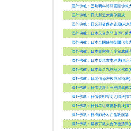
國外佛教：巴黎明年將開國際佛教
國外佛教：日人新造大佛像圓成
國外佛教：日文部省保存古廟(東京
國外佛教：日本天台宗開山舉行盛大
國外佛教：日本全國佛教徒開代表大
國外佛教：日本畫家在印度完成佛
國外佛教：日本發現古本經典(東京
國外佛教：日本新造九尊極大佛像(
國外佛教：日老僧修密教最深秘法(
國外佛教：日佛徒淨土三經譯成德文
國外佛教：日僧發明聲明之唱法(東
國外佛教：日影星組織佛教劇社(東
國外佛教：日禪師鈴木在倫敦演講
國外佛教：世界宗教大會佛徒活動(