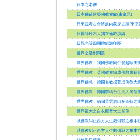
日本之老僧
日本佛徒建築佛教會館(東京訊)
日東亞考古會將赴內蒙探古蹟(東京
日禪師鈴木大拙在倫敦演講
日觀光等四團體組游印團
世界之活剖問題
世界佛教：我國佛教同仁發起歐美
世界佛教：英佛教會編成佛教會籍目
世界佛教：德國名教授著成佛教大綱
世界佛教：德國李瑪台生夫人篤信佛
世界佛教：緬甸普雲洞山多奇特之
世界最大之白衣觀音大士塑像
以佛教糾正西方人生觀弭戰之根本
以佛教糾正西方人生觀弭戰之根本