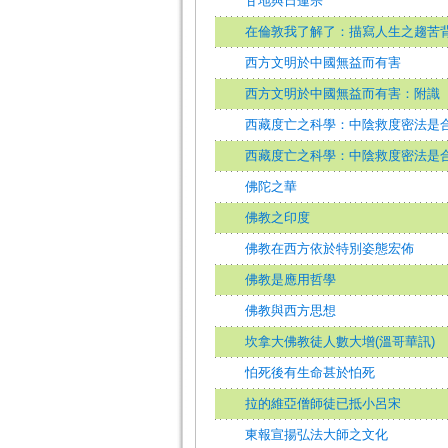
甘地與日蓮宗
在倫敦我了解了：描寫人生之趨苦
西方文明於中國無益而有害
西方文明於中國無益而有害：附識
西藏度亡之科學：中陰救度密法是
西藏度亡之科學：中陰救度密法是
佛陀之華
佛教之印度
佛教在西方依於特別姿態宏佈
佛教是應用哲學
佛教與西方思想
坎拿大佛教徒人數大增(溫哥華訊)
怕死後有生命甚於怕死
拉的維亞僧師徒已抵小呂宋
東報宣揚弘法大師之文化