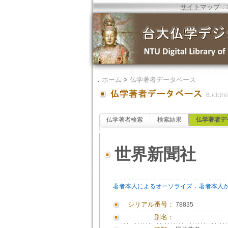
サイトマップ
．
．
ホーム
>
仏学著者データベース
仏学著者検索
検索結果
仏学著者デ
世界新聞社
．
著者本人によるオーソライズ
著者本人
シリアル番号：
78835
別名：