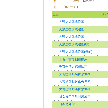
種類：
団体著者
個人サイト：
全文
タ
人類之復興或沒落
人類之復興或沒落
人類之復興或沒落
人類之復興或沒落(續)
人類之復興或沒落(續前)
千百年前之稻種抽芽
千百年前之稻種抽芽
大菩提運動與佛教世界
大菩提運動與佛教世界
大菩提運動與佛教世界
日女青年佛教同盟成立
日本之老僧