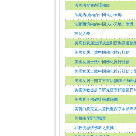
法國佛友會翻譯佛經
法蘭西境內的中國式小天地
法蘭西境內的中國式小天地：附識
故兄入夢
美高智安居士譯成金剛楞伽及道德
美國女居士致中國佛化推行社信
美國女居士致中國佛化推行社信
美國女居士致中國佛化推行社信：
美國女居士開東方書店(興斯台爾訊)
美國佛教徒赴日研究密宗預定留日
美國青年佛教徒學成回國
美勞白脫克立夫登氏至西京本願寺為
美報痛斥野蠻職業
耶教徒忌嫉佛教之復興