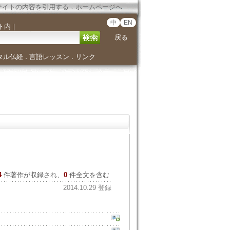
サイトの内容を引用する
．
ホームページへ
中
EN
ト内
｜
戻る
タル仏経
言語レッスン
リンク
．
．
4
件著作が収録され、
0
件全文を含む
2014.10.29 登録