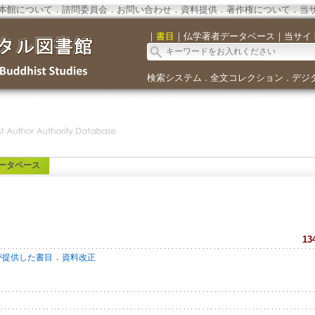
本館について
．
諮問委員会
．
お問い合わせ
．
資料提供
．
著作権について
．
当
｜
書目
｜
仏学著者データベース
｜
当サイ
検索システム
全文コレクション
デジ
．
．
ータベース
13
．
が提供した書目
資料改正