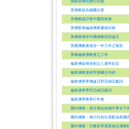
致歐美佛化推行社函
英佛教徒在錫蘭出家
英佛教徒評譽中國美術展
英佛教會編成佛教書籍目錄
英佛會徵求中國佛教現狀論文
英國佛教會過去一年工作之報告
英國倫敦佛教會之工作
倫敦佛徒精舍創立八週年紀念
倫敦佛教會研究佛藏法句經
倫敦佛學界佛誕日對亞細亞獻詞
倫敦佛學界對亞細亞獻詞
倫敦佛學會舉行年會
國內佛教：南京發起組織中華女子
國內佛教：推行社杭社員歡讌美國
國外佛教：巴黎世界展覽會設佛教館