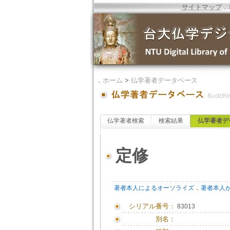
サイトマップ
．
．
ホーム
>
仏学著者データベース
仏学著者検索
検索結果
仏学著者デ
定修
．
著者本人によるオーソライズ
著者本人
シリアル番号：
83013
別名：