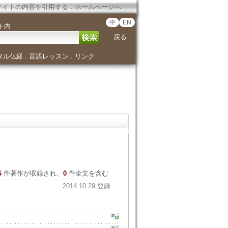
サイトの内容を引用する
．
ホームページへ
中
EN
ト内
｜
戻る
タル仏経
言語レッスン
リンク
．
．
6
件著作が収録され、
0
件全文を含む
2014.10.29 登録