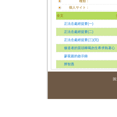
種類：
個人サイト：
全文
正法念處經提要(一)
正法念處經提要(二)
正法念處經提要(三)(完)
修道者的當頭棒喝勿生希求執著心
蓼莪篇的啟示錄
辨智愚
国