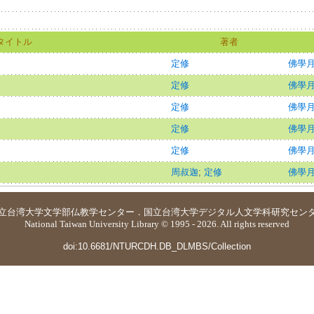
タイトル
著者
定修
佛學
定修
佛學
定修
佛學
定修
佛學
定修
佛學
周叔迦
;
定修
佛學
立台湾大学
文学部仏教学センター
．
国立台湾大学デジタル人文学科研究セン
National Taiwan University Library © 1995 - 2026. All rights reserved
doi:10.6681/NTURCDH.DB_DLMBS/Collection