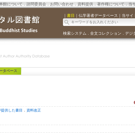
本館について
．
諮問委員会
．
お問い合わせ
．
資料提供
．
著作権について
．
当
｜
書目
｜
仏学著者データベース
｜
当サイ
検索システム
全文コレクション
デジ
．
．
ータベース
．
が提供した書目
資料改正