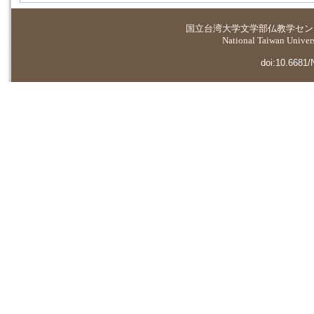
国立台湾大学
文学部仏教学セン
National Taiwan Universi
doi:10.6681