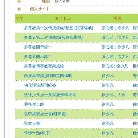
種類：
個人著者
個人サイト：
全文
タイトル
著者
多尊者第一次傳戒錄(顯教五戒)(菩薩戒)
張心若
;
徐少凡
西
多尊者第二次傳戒錄(密教密乘戒)
張心若
;
徐少凡
西
多尊者開示錄一
張心若
;
徐少凡
西
多尊者開示錄二
張心若
;
徐少凡
西
多尊者傳密教密乘戒錄
張心若
;
徐少凡
世界
西康昌都諾那呼圖克圖傳略
徐少凡
海潮
佛化評論創刊紀盛
徐少凡
佛
致徐少凡居士及重慶佛學社書
徐少凡
;
大葊
海潮
哭多傑上師
徐少凡
佛
復李鏡寰居士書(附來書)
徐少凡
佛
與友人書
徐少凡
佛
學佛十難(有序)
徐少凡
佛