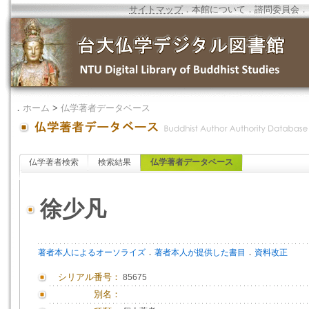
サイトマップ
．
本館について
．
諮問委員会
．
．
ホーム
>
仏学著者データベース
仏学著者検索
検索結果
仏学著者データベース
徐少凡
．
．
著者本人によるオーソライズ
著者本人が提供した書目
資料改正
シリアル番号：
85675
別名：