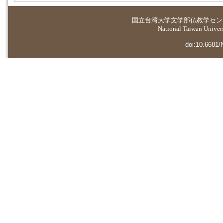
国立台湾大学
文学部仏教学セン
National Taiwan Universi
doi:10.6681