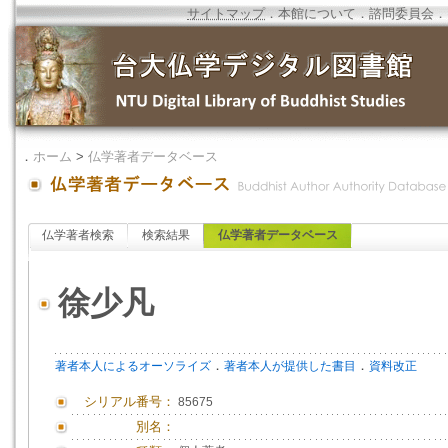
サイトマップ
．
本館について
．
諮問委員会
．
．
ホーム
>
仏学著者データベース
仏学著者検索
検索結果
仏学著者データベース
徐少凡
．
．
著者本人によるオーソライズ
著者本人が提供した書目
資料改正
シリアル番号：
85675
別名：