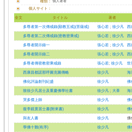
種類：
個人著者
個人サイト：
全文
タイトル
著者
多尊者第一次傳戒錄(顯教五戒)(菩薩戒)
張心若
;
徐少凡
西
多尊者第二次傳戒錄(密教密乘戒)
張心若
;
徐少凡
西
多尊者開示錄一
張心若
;
徐少凡
西
多尊者開示錄二
張心若
;
徐少凡
西
多尊者傳密教密乘戒錄
張心若
;
徐少凡
世界
西康昌都諾那呼圖克圖傳略
徐少凡
海潮
佛化評論創刊紀盛
徐少凡
佛
致徐少凡居士及重慶佛學社書
徐少凡
;
大葊
海潮
哭多傑上師
徐少凡
佛
復李鏡寰居士書(附來書)
徐少凡
佛
與友人書
徐少凡
佛
學佛十難(有序)
徐少凡
佛