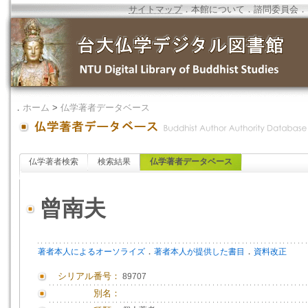
サイトマップ
．
本館について
．
諮問委員会
．
．
ホーム
>
仏学著者データベース
仏学著者検索
検索結果
仏学著者データベース
曾南夫
．
．
著者本人によるオーソライズ
著者本人が提供した書目
資料改正
シリアル番号：
89707
別名：