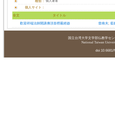
種類：
個人著者
個人サイト：
全文
タイトル
歡迎祥端法師開講佛頂首楞嚴經啟
曾南夫
;
藍
国立台湾大学
文学部仏教学セン
National Taiwan Universi
doi:10.6681