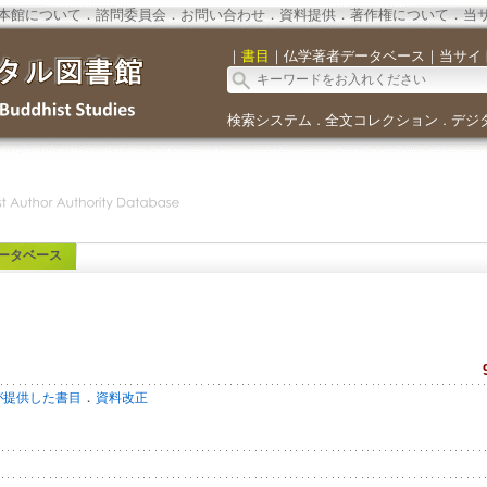
本館について
．
諮問委員会
．
お問い合わせ
．
資料提供
．
著作権について
．
当
｜
書目
｜
仏学著者データベース
｜
当サイ
検索システム
全文コレクション
デジ
．
．
ータベース
．
が提供した書目
資料改正