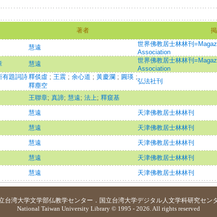
著者
掲
世界佛教居士林林刊=Magazine of
慧遠
Association
世界佛教居士林林刊=Magazine of
章
慧遠
Association
所有題詞詩
釋倓虛
;
王震
;
余心道
;
黃慶瀾
;
圓瑛
;
弘法社刊
釋塵空
王聯章
;
真諦
;
慧遠
;
法上
;
釋窺基
慧遠
天津佛教居士林林刊
慧遠
天津佛教居士林林刊
慧遠
天津佛教居士林林刊
慧遠
天津佛教居士林林刊
慧遠
天津佛教居士林林刊
立台湾大学
文学部仏教学センター
．
国立台湾大学デジタル人文学科研究セン
National Taiwan University Library © 1995 - 2026. All rights reserved