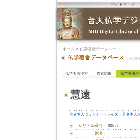
サイトマップ
．
．
ホーム
>
仏学著者データベース
仏学著者検索
検索結果
仏学著者デ
慧遠
．
著者本人によるオーソライズ
著者本人
シリアル番号：
93597
別名：