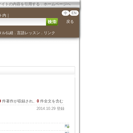
サイトの内容を引用する
．
ホームページへ
中
EN
ト内
｜
戻る
タル仏経
言語レッスン
リンク
．
．
9
件著作が収録され、
0
件全文を含む
2014.10.29 登録