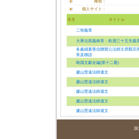
種類：
個人サイト：
全文
タイトル
二智義章
大乘法苑義林章：飲酒三十五失義
各處緇素善信贈寶公法師主席觀宗
章及聯語
唯識文獻全編(第十二冊)
廬山慧遠法師遺文
廬山慧遠法師遺文
廬山慧遠法師遺文
廬山慧遠法師遺文
廬山慧遠法師遺文
国