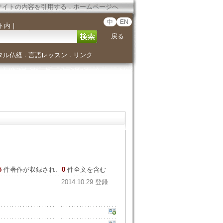
サイトの内容を引用する
．
ホームページへ
中
EN
ト内
｜
戻る
タル仏経
言語レッスン
リンク
．
．
5
件著作が収録され、
0
件全文を含む
2014.10.29 登録