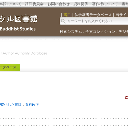
本館について
．
諮問委員会
．
お問い合わせ
．
資料提供
．
著作権について
．
当
｜
書目
｜
仏学著者データベース
｜
当サイ
検索システム
全文コレクション
デジ
．
．
ータベース
2
．
が提供した書目
資料改正