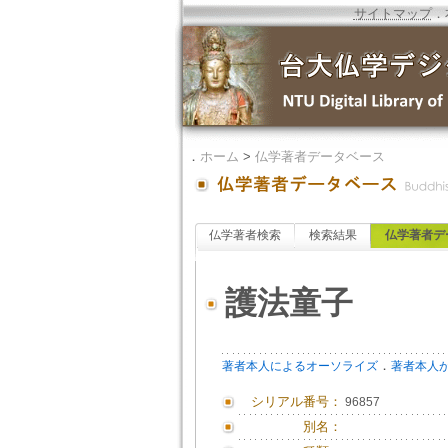
サイトマップ
．
．
ホーム
>
仏学著者データベース
仏学著者検索
検索結果
仏学著者デ
護法童子
．
著者本人によるオーソライズ
著者本人
シリアル番号：
96857
別名：