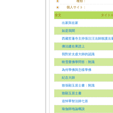
種類：
個人サイト：
全文
タイト
出家與在家
如是我聞
西藏哲蓬寺主持張注汪法師致護法
佛法建在果證上
我對於太虛大師的認識
映雪齋佛學問答：附識
為何學佛與怎樣學佛
紀念大師
致張顯玉居士書：附識
致顯玉居士書
追悼華智法師七首
瑜伽師地論概說