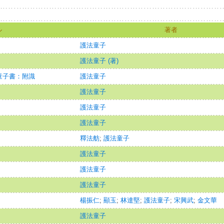
ル
著者
護法童子
護法童子 (著)
童子書：附識
護法童子
護法童子
護法童子
護法童子
釋法舫
;
護法童子
護法童子
護法童子
護法童子
楊振仁
;
顯玉
;
林達堅
;
護法童子
;
宋興武
;
金文華
護法童子