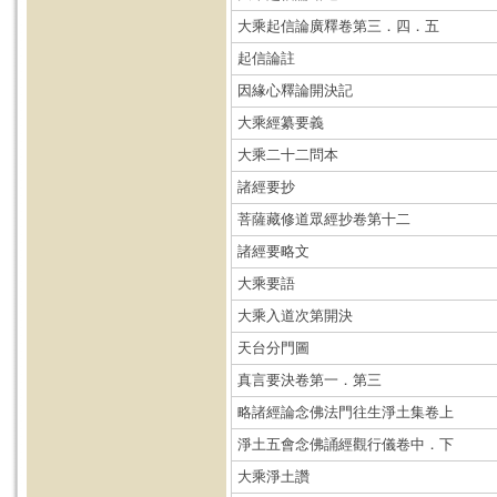
大乘起信論廣釋卷第三．四．五
起信論註
因緣心釋論開決記
大乘經纂要義
大乘二十二問本
諸經要抄
菩薩藏修道眾經抄卷第十二
諸經要略文
大乘要語
大乘入道次第開決
天台分門圖
真言要決卷第一．第三
略諸經論念佛法門往生淨土集卷上
淨土五會念佛誦經觀行儀卷中．下
大乘淨土讚