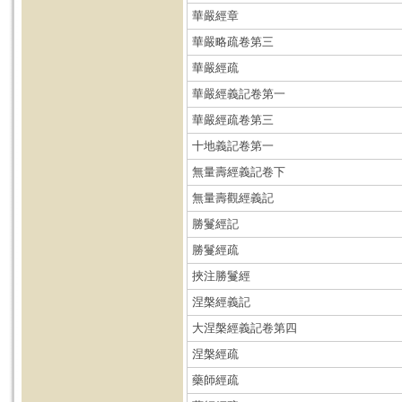
華嚴經章
華嚴略疏卷第三
華嚴經疏
華嚴經義記卷第一
華嚴經疏卷第三
十地義記卷第一
無量壽經義記卷下
無量壽觀經義記
勝鬘經記
勝鬘經疏
挾注勝鬘經
涅槃經義記
大涅槃經義記卷第四
涅槃經疏
藥師經疏