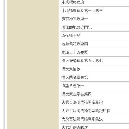
本業瓔珞經疏
十地論義疏卷第一．第三
廣百論疏卷第一
瑜伽師地論分門記
瑜伽論手記
地持義記卷第四
唯識三十論要釋
攝大乘講疏卷第五．第七
攝大乘論抄
攝大乘論章卷第一
攝論章卷第一
攝大乘義章卷第四
大乘百法明門論開宗義記
大乘百法明門論開宗義記序釋
大乘百法明門論開宗義決
大乘起信論略述