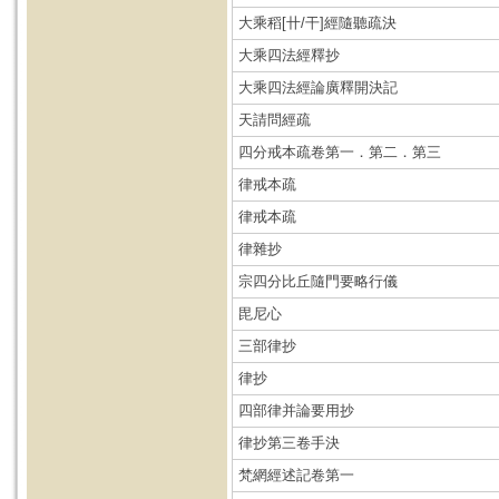
大乘稻[卄/干]經隨聽疏決
大乘四法經釋抄
大乘四法經論廣釋開決記
天請問經疏
四分戒本疏卷第一．第二．第三
律戒本疏
律戒本疏
律雜抄
宗四分比丘隨門要略行儀
毘尼心
三部律抄
律抄
四部律并論要用抄
律抄第三卷手決
梵網經述記卷第一