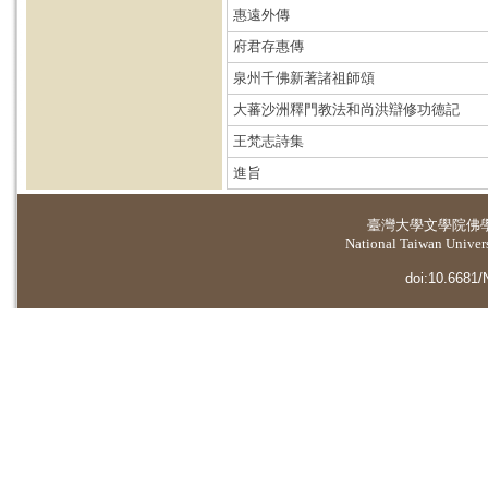
惠遠外傳
府君存惠傳
泉州千佛新著諸祖師頌
大蕃沙洲釋門教法和尚洪辯修功德記
王梵志詩集
進旨
臺灣大學
文學院佛
National Taiwan Universi
doi:10.6681