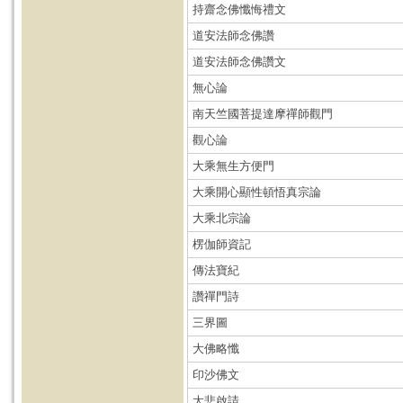
持齋念佛懺悔禮文
道安法師念佛讚
道安法師念佛讚文
無心論
南天竺國菩提達摩禪師觀門
觀心論
大乘無生方便門
大乘開心顯性頓悟真宗論
大乘北宗論
楞伽師資記
傳法寶紀
讚禪門詩
三界圖
大佛略懺
印沙佛文
大悲啟請