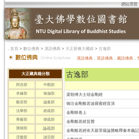
網站導覽
．
首頁
>
數位佛典
>
漢語佛典
>
大正新脩大藏經
>
古逸部
漢語佛典
．
英語佛典
．
藏語佛典
．
古逸部
大正藏典籍分類
阿含部
中觀部
本緣部
瑜伽部
梁朝傅大士頌金剛經
般若部
論集部
御注金剛般若波羅蜜經宣演
法華部
經疏部
金剛映卷上
華嚴部
律疏部
金剛般若經旨贊
寶積部
論疏部
金剛般若經依天親菩薩論贊略釋秦本義記
涅盤部
諸宗部