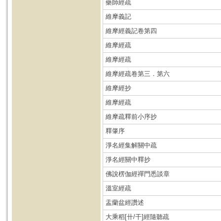
藥師經疏
維摩義記
維摩經義記卷第四
維摩經疏
維摩經疏
維摩經疏卷第三．第六
維摩經抄
維摩經疏
維摩疏釋前小序抄
釋肇序
淨名經集解關中疏
淨名經關中釋抄
佛說楞伽經禪門悉談章
溫室經疏
盂蘭盆經讚述
大乘稻[卄/干]經隨聽疏