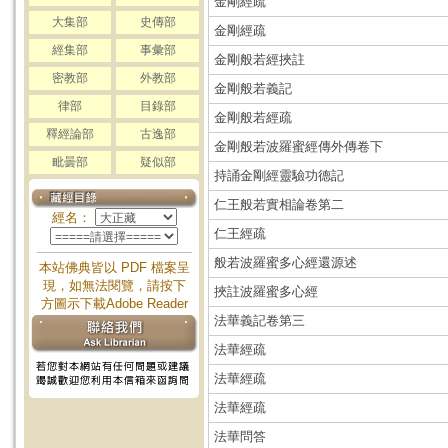
金剛經疏
大集部
史傳部
金剛經疏
經集部
事彙部
金剛般若經挾註
密教部
外教部
金剛般若義記
律部
目錄部
金剛般若經疏
釋經論部
古逸部
金剛般若波羅蜜經傳外傳卷下
毗曇部
疑似部
持誦金剛經靈驗功德記
仁王般若實相論卷第二
經名：
仁王經疏
般若波羅蜜多心經還源述
本站佛典皆以 PDF 檔案呈
現，如無法閱覽，請按下
挾註波羅蜜多心經
方圖示下載Adobe Reader
法華義記卷第三
法華經疏
法華經疏
法華經疏
法華問答