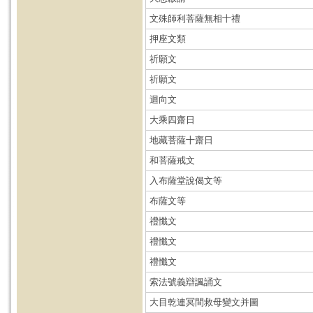
文殊師利菩薩無相十禮
押座文類
祈願文
祈願文
迴向文
大乘四齋日
地藏菩薩十齋日
和菩薩戒文
入布薩堂說偈文等
布薩文等
禮懺文
禮懺文
禮懺文
索法號義辯諷誦文
大目乾連冥間救母變文并圖