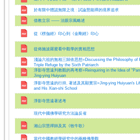
於有限中體認無限之境 : 試論慧能禪的境界追求
借教立宗 —— 法眼宗風略述
從《楞伽經》印心到《金剛經》印心
從佈施波羅蜜看中觀學的實相思想
淺論六祖的無相三歸依思想=Discussing the Philosophy of F
Triple Refuge by the Sixth Patriarch
淨影寺慧遠判教觀的再考察=Reinquiring in the Idea of "Panji
Jing-ying Huiyuan
淨影寺慧遠的行持, 著述及其顯實宗=Jing-ying Huiyuan's Life
and His Xian-shi School
淨影寺慧遠著述考
現代中國佛學研究方法論反省
湘山宗慧禪師及其《牧牛歌》
當代中國教經學研究中的兩種佛學觀