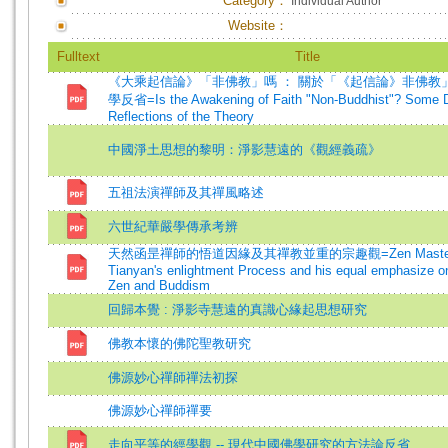
Category：
Individual Author
Website：
Fulltext
Title
《大乘起信論》「非佛教」嗎 ： 關於「《起信論》非佛教
學反省=Is the Awakening of Faith "Non-Buddhist"? Some D
Reflections of the Theory
中國淨土思想的黎明：淨影慧遠的《觀經義疏》
五祖法演禪師及其禪風略述
六世紀華嚴學傳承考辨
天然函昰禪師的悟道因緣及其禪教並重的宗趣觀=Zen Maste
Tianyan's enlightment Process and his equal emphasize o
Zen and Buddism
回歸本覺 : 淨影寺慧遠的真識心緣起思想研究
佛教本懷的佛陀聖教研究
佛源妙心禪師禪法初探
佛源妙心禪師禪要
走向平等的經學觀 -- 現代中國佛學研究的方法論反省