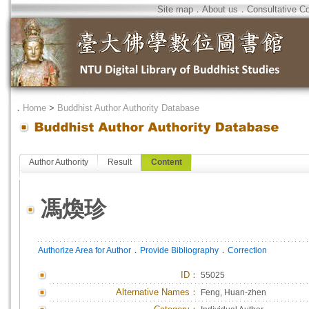
Site map
．
About us
．
Consultative C
．
Home
>
Buddhist Author Authority Database
Author Authority
Result
Content
馮煥珍
．
．
Authorize Area for Author
Provide Bibliography
Correction
ID
：
55025
Alternative Names：
Feng, Huan-zhen