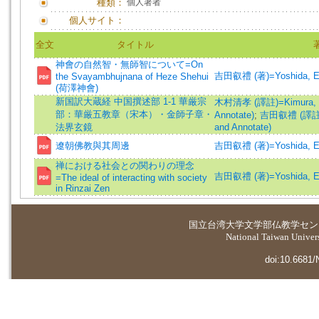
種類：
個人著者
個人サイト：
全文
タイトル
神會の自然智・無師智について=On
吉田叡禮 (著)=Yoshida, Eir
the Svayambhujnana of Heze Shehui
(荷澤神會)
新国訳大蔵経 中国撰述部 1-1 華厳宗
木村清孝 (譯註)=Kimura, Kiy
部：華厳五教章（宋本）・金師子章・
Annotate)
;
吉田叡禮 (譯註)=Yo
法界玄鏡
and Annotate)
遼朝佛教與其周邊
吉田叡禮 (著)=Yoshida, Eir
禅における社会との関わりの理念
吉田叡禮 (著)=Yoshida, Eir
=The ideal of interacting with society
in Rinzai Zen
国立台湾大学
文学部仏教学セン
National Taiwan Universi
doi:10.6681