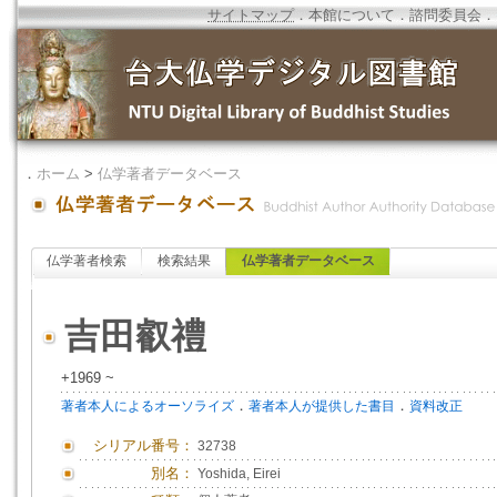
サイトマップ
．
本館について
．
諮問委員会
．
．
ホーム
>
仏学著者データベース
仏学著者検索
検索結果
仏学著者データベース
吉田叡禮
+1969 ~
．
．
著者本人によるオーソライズ
著者本人が提供した書目
資料改正
シリアル番号：
32738
別名：
Yoshida, Eirei