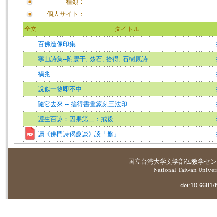
種類：
個人サイト：
全文
タイトル
百佛造像印集
寒山詩集--附豐干, 楚石, 拾得, 石樹原詩
禍兆
說似一物即不中
隨它去來 -- 捨得書畫篆刻三法印
護生百詠：因果第二：戒殺
讀《佛門詩偈趣談》談「趣」
国立台湾大学
文学部仏教学セン
National Taiwan Universi
doi:10.6681