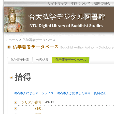
サイトマップ
．
本館について
．
諮問委員会
．
．
ホーム
>
仏学著者データベース
仏学著者検索
検索結果
仏学著者データベース
拾得
．
．
著者本人によるオーソライズ
著者本人が提供した書目
資料改正
シリアル番号：
43713
別名：