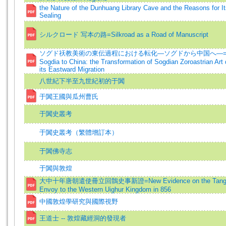
the Nature of the Dunhuang Library Cave and the Reasons for I
Sealing
シルクロード 写本の路=Silkroad as a Road of Manuscript
ソグド祆教美術の東伝過程における転化―ソグドから中国へ―=f
Sogdia to China: the Transformation of Sogdian Zoroastrian Art 
its Eastward Migration
八世紀下半至九世紀初的于闐
于闐王國與瓜州曹氏
于闐史叢考
于闐史叢考（繁體增訂本）
于闐佛寺志
于闐與敦煌
大中十年唐朝遣使冊立回鶻史事新證=New Evidence on the Tan
Envoy to the Western Uighur Kingdom in 856
中國敦煌學研究與國際視野
王道士 -- 敦煌藏經洞的發現者