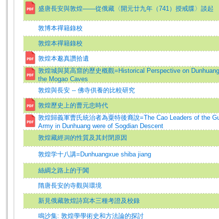
盛唐長安與敦煌——從俄藏〈開元廿九年（741）授戒牒〉談起
敦博本禪籍錄校
敦煌本禪籍錄校
敦煌本邈真讚拾遺
敦煌城與莫高窟的歷史概觀=Historical Perspective on Dunhuang
the Mogao Caves
敦煌與長安 -- 佛寺供養的比較研究
敦煌歷史上的曹元忠時代
敦煌歸義軍曹氏統治者為粟特後裔說=The Cao Leaders of the Gui
Army in Dunhuang were of Sogdian Descent
敦煌藏經洞的性質及其封閉原因
敦煌学十八講=Dunhuangxue shiba jiang
絲綢之路上的于闐
隋唐長安的寺觀與環境
新見俄藏敦煌詩寫本三種考證及校錄
鳴沙集: 敦煌學學術史和方法論的探討