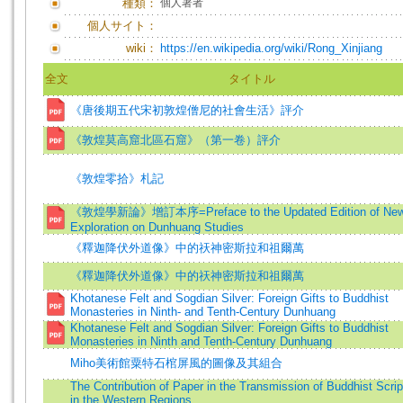
種類：
個人著者
個人サイト：
wiki：
https://en.wikipedia.org/wiki/Rong_Xinjiang
全文
タイトル
《唐後期五代宋初敦煌僧尼的社會生活》評介
《敦煌莫高窟北區石窟》（第一卷）評介
《敦煌零拾》札記
《敦煌學新論》增訂本序=Preface to the Updated Edition of Ne
Exploration on Dunhuang Studies
《釋迦降伏外道像》中的祆神密斯拉和祖爾萬
《釋迦降伏外道像》中的祆神密斯拉和祖爾萬
Khotanese Felt and Sogdian Silver: Foreign Gifts to Buddhist
Monasteries in Ninth- and Tenth-Century Dunhuang
Khotanese Felt and Sogdian Silver: Foreign Gifts to Buddhist
Monasteries in Ninth and Tenth-Century Dunhuang
Miho美術館粟特石棺屏風的圖像及其組合
The Contribution of Paper in the Transmission of Buddhist Scrip
in the Western Regions