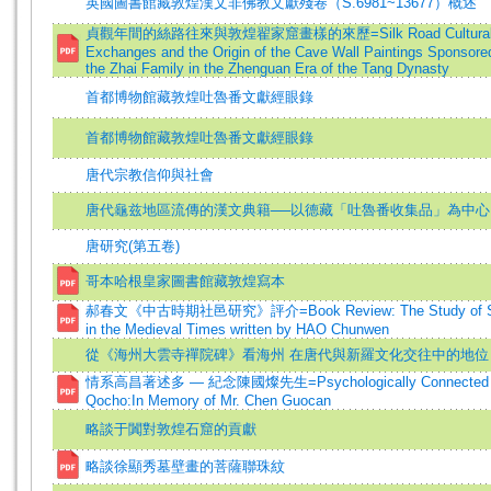
英國圖書館藏敦煌漢文非佛教文獻殘卷（S.6981~13677）概述
貞觀年間的絲路往來與敦煌翟家窟畫樣的來歷=Silk Road Cultura
Exchanges and the Origin of the Cave Wall Paintings Sponsore
the Zhai Family in the Zhenguan Era of the Tang Dynasty
首都博物館藏敦煌吐魯番文獻經眼錄
首都博物館藏敦煌吐魯番文獻經眼錄
唐代宗教信仰與社會
唐代龜兹地區流傳的漢文典籍──以德藏「吐魯番收集品」為中心
唐研究(第五卷)
哥本哈根皇家圖書館藏敦煌寫本
郝春文《中古時期社邑研究》評介=Book Review: The Study of S
in the Medieval Times written by HAO Chunwen
從《海州大雲寺禪院碑》看海州 在唐代與新羅文化交往中的地位
情系高昌著述多 — 紀念陳國燦先生=Psychologically Connected 
Qocho:In Memory of Mr. Chen Guocan
略談于闐對敦煌石窟的貢獻
略談徐顯秀墓壁畫的菩薩聯珠紋