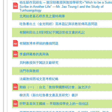
他生願作寫經生 ─ 饒宗頤教授與敦煌學研究="Wish to be a Sutr
Scribe in Another Life" —Mr. Jao Tsung-I and the Study of
Tunhuangology
北周始君墓石椁所見之粟特商隊
吐魯番出土《金光明經》寫本題記與祆教初傳高昌問題
有關和田出土8至9世紀于闐語世俗文書的札記
有關敦博本禪籍的幾個問題
李盛鐸藏卷的真與偽
貝利教授與于闐語文獻研究
法門寺與敦煌
法藏敦煌西域文憲考察紀略
附錄（一）：台北「敦煌學國際研討會」論文評介
柳洪亮《新出吐魯番文書及其研究》書評
狩野直喜與王國維 -- 早期敦煌學史上的一段佳話