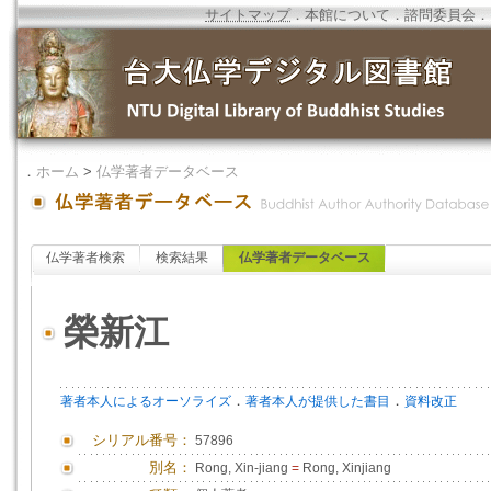
サイトマップ
．
本館について
．
諮問委員会
．
．
ホーム
>
仏学著者データベース
仏学著者検索
検索結果
仏学著者データベース
榮新江
．
．
著者本人によるオーソライズ
著者本人が提供した書目
資料改正
シリアル番号：
57896
別名：
Rong, Xin-jiang
=
Rong, Xinjiang