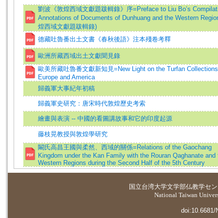
劉波《敦煌西域文獻題跋輯錄》序=Preface to Liu Bo’s Compilatio
Annotations of Documents of Dunhuang and the Western Regi
煌西域文獻題跋輯錄)
德藏吐魯番出土文書《春秋後語》注本殘卷考釋
歐洲所藏西域出土文獻聞見錄
歐美所藏吐魯番文獻新知見=New Light on the Turfan Collections 
Europe and America
歸義軍大事紀年初稿
歸義軍史研究：唐宋時代敦煌歷史考索
繪畫與表演 -- 中國的看圖講故事和它的印度起源
藤枝晃教授與敦煌學研究
闞氏高昌王國與柔然、西域的關係=Relations of the Gaochang
Kingdom under the Kan Family with the Rouran Qaghanate and 
Western Regions during the Second Half of the 5th Century
国立台湾大学
文学部仏教学セン
National Taiwan Universi
doi:10.6681