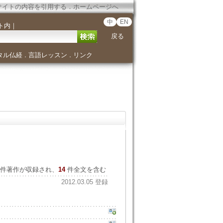
サイトの内容を引用する
．
ホームページへ
中
EN
ト内
｜
戻る
タル仏経
言語レッスン
リンク
．
．
件著作が収録され、
14
件全文を含む
2012.03.05 登録