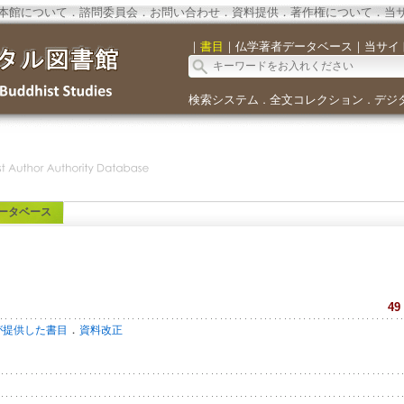
本館について
．
諮問委員会
．
お問い合わせ
．
資料提供
．
著作権について
．
当
｜
書目
｜
仏学著者データベース
｜
当サイ
検索システム
全文コレクション
デジ
．
．
ータベース
49
．
が提供した書目
資料改正