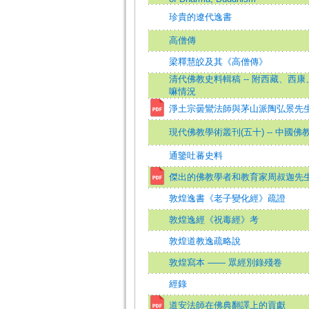
珍貴的遼代逸書
高僧傳
梁釋慧皎及其《高僧傳》
清代佛教史料輯稿 -- 附西藏、西
嘛情況
淨土宗曇鸞法師與茅山派陶弘景先
現代佛教學術叢刊(五十) -- 中國
通鑒吐蕃史料
傑出的佛教學者和教育家周叔迦先
敦煌逸書《老子變化經》疏證
敦煌逸經《祝毒經》考
敦煌道教逸疏略說
敦煌寫本 —— 眾經別錄殘卷
經錄
道安法師在佛典翻譯上的貢獻