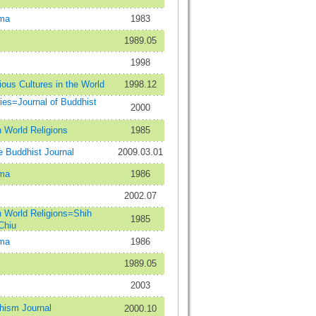
ma
1983
1989.05
1998
 Cultures in the World
1998.12
s=Journal of Buddhist
2000
orld Religions
1985
Buddhist Journal
2009.03.01
ma
1986
2002.07
orld Religions=Shih
1985
Chiu
ma
1986
1989.05
2003
sm Journal
2000.10