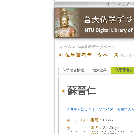
サイトマップ
．
．
ホーム
>
仏学著者データベース
仏学著者検索
検索結果
仏学著者デ
蘇晉仁
．
著者本人によるオーソライズ
著者本人
シリアル番号：
63792
別名：
Su, Jin-jeh