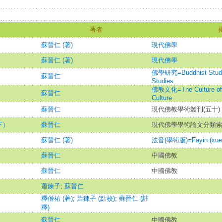
著者
蘇晉仁 (著)
現代佛學
）
蘇晉仁 (著)
現代佛學
佛學研究=Buddhist Studie
蘇晉仁
Studies
佛教文化=The Culture of 
蘇晉仁
Culture
蘇晉仁
現代佛教學術叢刊(五十) 
下）
蘇晉仁
現代佛學學術論文分類
蘇晉仁 (著)
法音(學術版)=Fayin (xues
蘇晉仁
中國佛教
蘇晉仁
中國佛教
蕭鍊子
;
蘇晉仁
釋僧祐 (著)
;
蕭鍊子 (點校)
;
蘇晉仁 (註
釋)
蘇晉仁
中國佛教