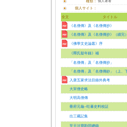
種類：
個人著者
個人サイト：
全文
タイトル
《名僧傳》及《名僧傳抄》
《名僧傳》及《名僧傳抄》（續完
《佛學文史論叢》序
《釋氏疑年錄》補
「名僧傳」及「名僧傳抄」
「名僧傳」及「名僧傳鈔」（上、
入唐五家求法目錄外典考
大宋僧史略
大明高僧傳
冊府元龜--吐蕃史料校証
出三藏記集
至元法寶勘同總錄