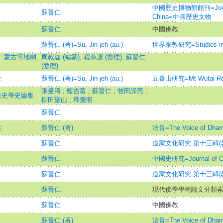
中國歷史博物館館刊=Journal 
蘇晉仁
China=中國歷史文物
蘇晉仁
中國佛教
蘇晉仁 (著)=Su, Jin-jeh (au.)
世界宗教研究=Studies in W
康、蒙古等地喇
周叔迦 (編纂)
;
程恭讓 (整理)
;
蘇晉仁
(整理)
生
蘇晉仁 (著)=Su, Jin-jeh (au.)
五臺山研究=Mt Wutai Re
張曼濤
;
藍吉富
;
蘇晉仁
;
牧田諦亮
;
佛教史學史論集
柳田聖山
;
釋覺明
蘇晉仁
生
蘇晉仁 (著)
法音=The Voice of Dhar
蘇晉仁
道家文化研究 第十三輯(
蘇晉仁
中國史研究=Journal of Chin
蘇晉仁
道家文化研究 第十三輯(
蘇晉仁
現代佛學學術論文分類
蘇晉仁
中國佛教
蘇晉仁 (著)
法音=The Voice of Dhar