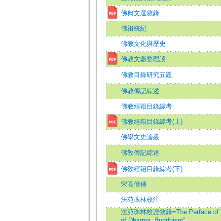
佛典文選敘錄
佛祖統紀
佛教文化與歷史
佛教文獻整理談
佛教目錄研究五題
佛教傳記綜述
佛教經籍目錄綜考
佛教經籍目錄綜考(上)
佛學文史論叢
佛敎傳記綜述
佛敎經籍目錄綜考(下)
宋高僧傳
法苑珠林校注
法苑珠林校證敘錄=The Perface of "
of Dharma, Buddhism"