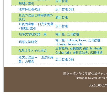
広田哲通
翻刻と索引
法華持経者の話
広田哲通 (著)
直談の説話と禅籍抄物の
廣田哲通
説話
直談因縁集 -- 日光天海蔵 -
広田哲通
- 翻刻と索引
唱導文學研究第一集
福田晃
;
広田哲通
福田晃=Fukuda, Akira
;
広田哲通
唱導文学研究
=Hirota, Tetsumichi
三村晃功
;
石橋義秀 (編)=Ishibashi,
仏教文学とその周辺
Gishu (ed.)
;
寺川真知夫
;
広田哲通
経文と説話 -- 『直談因縁
広田哲通 (著)
集』の場合
国立台湾大学
文学部仏教学セン
National Taiwan Universi
doi:10.6681