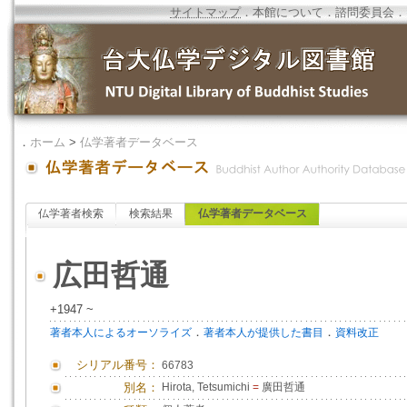
サイトマップ
．
本館について
．
諮問委員会
．
．
ホーム
>
仏学著者データベース
仏学著者検索
検索結果
仏学著者データベース
広田哲通
+1947 ~
．
．
著者本人によるオーソライズ
著者本人が提供した書目
資料改正
シリアル番号：
66783
別名：
Hirota, Tetsumichi
=
廣田哲通