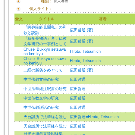
種類：
個人著者
個人サイト：
全文
タイトル
著者
『阿弥陀経見聞私』の和
広田哲通 (著)
歌と説話
『秋夜長物語』考：仏教
広田哲通 (著)
文学研究の一事例として
Chusei Bukkyo setsuwa
Hirota, Tetsumichi
no ken kyu
Chusei Bukkyo setsuwa
Hirota, Tetsumichi
no kenkyu
二経の勝劣をめぐって
広田哲通 (著)
中世佛教文學の研究
広田哲通
中世法華経注釈書の研究
広田哲通
中世仏教文学の研究
広田哲通
中世仏教説話の研究
広田哲通
天台談所で法華経を読む
広田哲通=Hirota, Tetsumichi
天台談所で法華経を読む
広田哲通
日光天海蔵直談因縁集 --