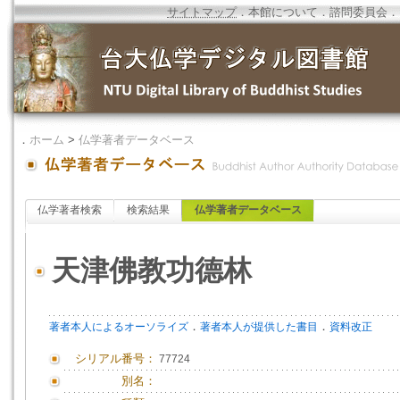
サイトマップ
．
本館について
．
諮問委員会
．
．
ホーム
>
仏学著者データベース
仏学著者検索
検索結果
仏学著者データベース
天津佛教功德林
．
．
著者本人によるオーソライズ
著者本人が提供した書目
資料改正
シリアル番号：
77724
別名：