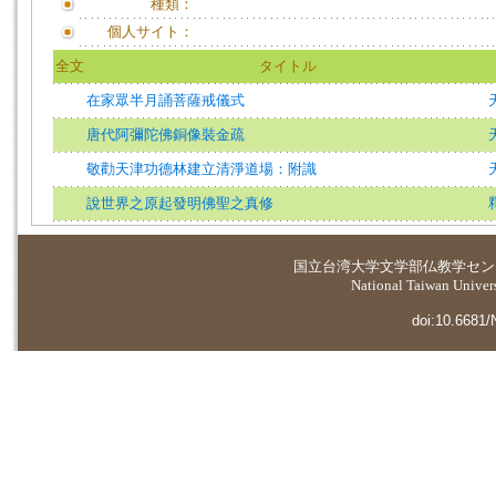
種類：
個人サイト：
全文
タイトル
在家眾半月誦菩薩戒儀式
唐代阿彌陀佛銅像裝金疏
敬勸天津功德林建立清淨道場：附識
說世界之原起發明佛聖之真修
国立台湾大学
文学部仏教学セン
National Taiwan Universi
doi:10.6681