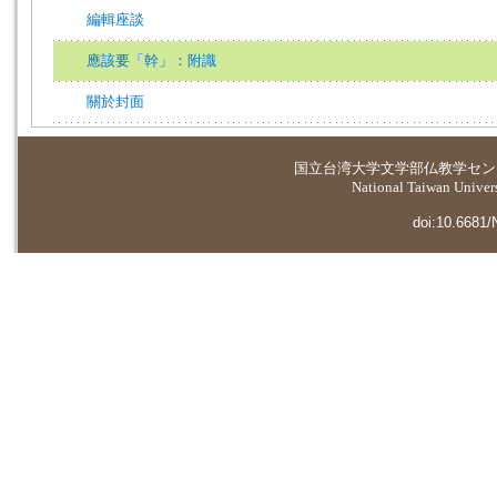
編輯座談
應該要「幹」：附識
關於封面
国立台湾大学
文学部仏教学セン
National Taiwan Universi
doi:10.6681