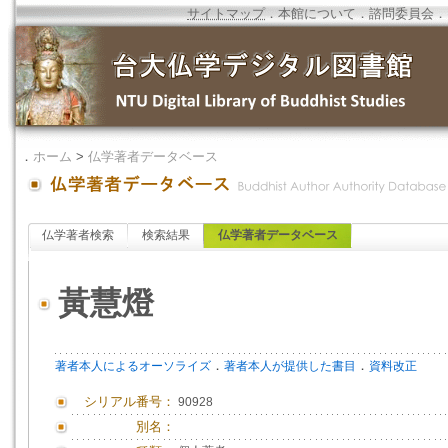
サイトマップ
．
本館について
．
諮問委員会
．
．
ホーム
>
仏学著者データベース
仏学著者検索
検索結果
仏学著者データベース
黃慧燈
．
．
著者本人によるオーソライズ
著者本人が提供した書目
資料改正
シリアル番号：
90928
別名：