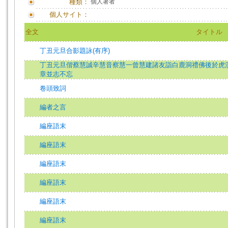
種類：
個人著者
個人サイト：
全文
タイトル
丁丑元旦合影題詠(有序)
丁丑元旦偕蔡慧誠辛慧音察慧一曾慧建諸友詣白鹿洞禮佛後於虎
章並志不忘
卷頭致詞
編者之言
編座語末
編座語末
編座語末
編座語末
編座語末
編座語末