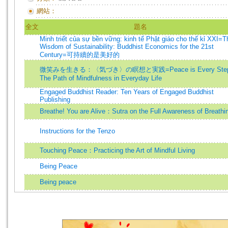
網站：
全文
題名
Minh triết của sự bền vững: kinh tế Phật giáo cho thế kỉ XXI=T
Wisdom of Sustainability: Buddhist Economics for the 21st
Century=可持續的是美好的
微笑みを生きる：〈気づき〉の瞑想と実践=Peace is Every Step
The Path of Mindfulness in Everyday Life
Engaged Buddhist Reader: Ten Years of Engaged Buddhist
Publishing
Breathe! You are Alive：Sutra on the Full Awareness of Breathi
Instructions for the Tenzo
Touching Peace：Practicing the Art of Mindful Living
Being Peace
Being peace