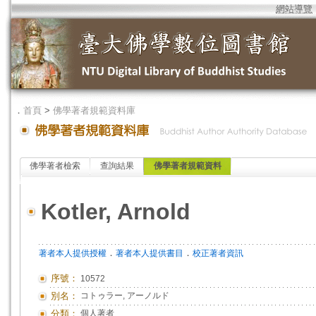
網站導覽
．
首頁
>
佛學著者規範資料庫
佛學著者檢索
查詢結果
佛學著者規範資料
Kotler, Arnold
．
．
著者本人提供授權
著者本人提供書目
校正著者資訊
序號：
10572
別名：
コトゥラー, アーノルド
分類：
個人著者