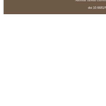
National Taiwan Universi
doi:10.6681