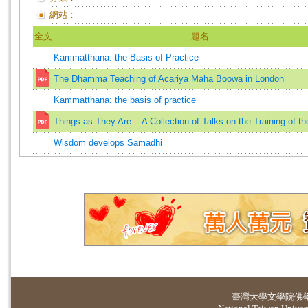
網站：
全文
題名
Kammatthana: the Basis of Practice
The Dhamma Teaching of Acariya Maha Boowa in London
Kammatthana: the basis of practice
Things as They Are -- A Collection of Talks on the Training of t
Wisdom develops Samadhi
臺灣大學
文學院佛