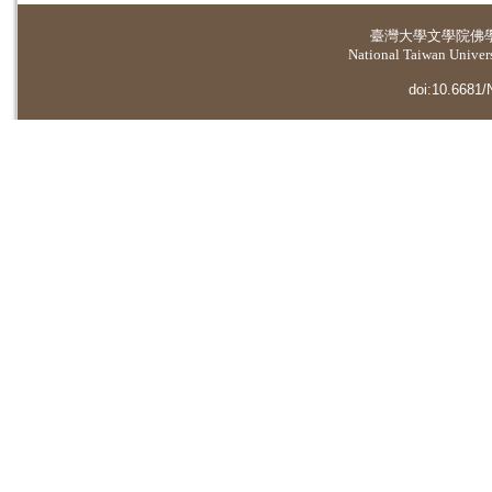
臺灣大學
文學院佛
National Taiwan Universi
doi:10.6681