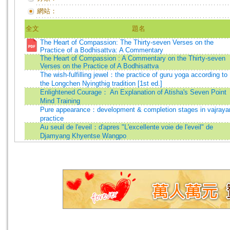
網站：
全文
題名
The Heart of Compassion: The Thirty-seven Verses on the
Practice of a Bodhisattva: A Commentary
The Heart of Compassion : A Commentary on the Thirty-seven
Verses on the Practice of A Bodhisattva
The wish-fulfilling jewel：the practice of guru yoga according to
the Longchen Nyingthig tradition [1st ed.]
Enlightened Courage： An Explanation of Atisha's Seven Point
Mind Training
Pure appearance：development & completion stages in vajraya
practice
Au seuil de l'eveil：d'apres "L'excellente voie de l'eveil" de
Djamyang Khyentse Wangpo