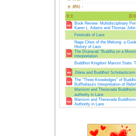
網站：
全文
題
Book Review: Multidisciplinary Pe
Karen L. Adams and Thomas John
Festivals of Laos
Naga Cities of the Mekong: a Guid
History of Laos
The Dvaravati “Buddha on a Monste
Interpretation
Buddhist Kingdom Marxist State: 
Jhāna and Buddhist Scholasticism
The "Three Knowledges" of Buddhis
Buffhafasa's Interpretation of Rebir
Marxism and Theravada Buddhism：th
authority in Laos
Marxism and Theravada Buddhism: T
Authority in Laos