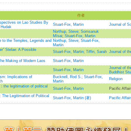
名
作者
rspectives on Lao Studies By
Stuart-Fox, Martin
Journal of S
 Hudak
Northup, Steve
;
Somsanuk
Mīsai
;
Stuart-Fox, Martin
e to the Temples, Legends and
Northup, Steve
;
Stuart-Fox,
Martin
r” Stelae: A Possible
Stuart-Fox, Martin
;
Tiffin, Sarah
Journal of th
The Making of Modern Laos
Stuart-Fox, Martin
Journal of th
Stuart-Fox, Martin
Buddhist St
m: Implications of
Bucknell, Rod S.
;
Stuart-Fox,
Religion
th
Martin
e legitimation of political
Stuart-Fox, Martin
Pacific Affai
he Legitimation of Political
Stuart-Fox, Martin (著)
Pacific Affai