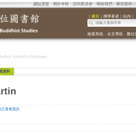
網站導覽
．
關於本館
．
諮詢委員會
．
聯絡我們
．
書目提供
．
｜
書目
｜
佛學著者
｜
站內
｜
檢索系統
．
全文專區
．
數位
範資料
rtin
校正著者資訊