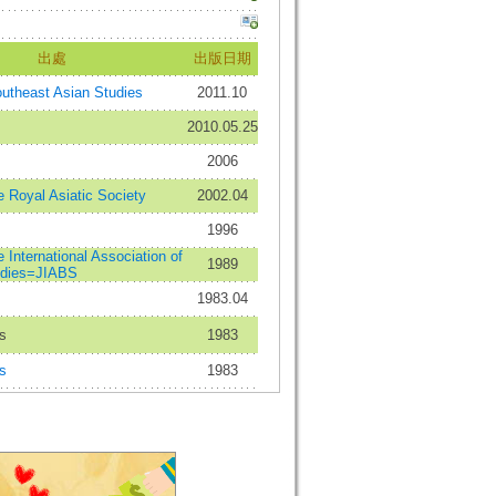
出處
出版日期
outheast Asian Studies
2011.10
2010.05.25
2006
e Royal Asiatic Society
2002.04
1996
e International Association of
1989
udies=JIABS
1983.04
rs
1983
rs
1983