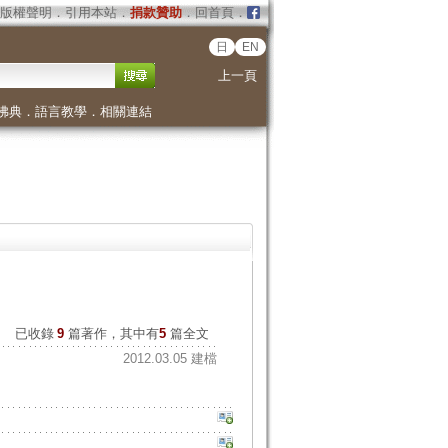
版權聲明
．
引用本站
．
捐款贊助
．
回首頁
．
日
EN
上一頁
佛典
．
語言教學
．
相關連結
已收錄
9
篇著作，其中有
5
篇全文
2012.03.05 建檔