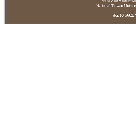
臺灣大學
文學院佛
National Taiwan Universi
doi:10.6681