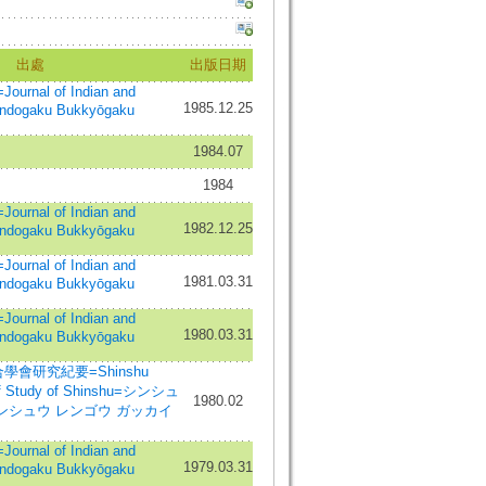
出處
出版日期
nal of Indian and
1985.12.25
Indogaku Bukkyōgaku
1984.07
1984
nal of Indian and
1982.12.25
Indogaku Bukkyōgaku
nal of Indian and
1981.03.31
Indogaku Bukkyōgaku
nal of Indian and
1980.03.31
Indogaku Bukkyōgaku
學會研究紀要=Shinshu
 of Study of Shinshu=シンシュ
1980.02
シンシュウ レンゴウ ガッカイ
nal of Indian and
1979.03.31
Indogaku Bukkyōgaku