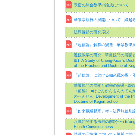
宗密の綜合教學の論成について
華嚴宗觀行の展開について - 縁起觀
法界縁起の研究序説
『起信論』解釋の變遷 - 華嚴教學
澄観教学の研究 : 華厳観門の展開と
篇)=A Study of Cheng-Kuan's Doct
of the Practice and Doctrine of Ke
「起信論」に於ける如來藏の覺・
華嚴觀門の展開と教學の變遷--原
〈前編〉 =けごんかんもんのてん
のへんせん=Development of the Pra
Doctrine of Kegon School
「如來藏縁起宗」考 - 法界無差別論
八識に関する法蔵の解釈=Fa-ts'ang's T
Eighth-Consciousness
法藏の三性說について - 華嚴に於