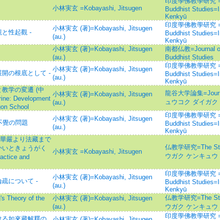
印度學佛教學研究 =Jour
小林実玄 =Kobayashi, Jitsugen
Buddhist Studies=
Kenkyū
印度學佛教學研究 =Jour
小林実玄 (著)=Kobayashi, Jitsugen
と性起觀 -
Buddhist Studies=
(au.)
Kenkyū
小林実玄 (著)=Kobayashi, Jitsugen
南都仏教=Journal of t
(au.)
Buddhist Studies
印度學佛教學研究 =Jour
小林実玄 (著)=Kobayashi, Jitsugen
展開の根底として -
Buddhist Studies=
(au.)
Kenkyū
教学の変遷 (中
龍谷大学論集=Journal 
小林実玄 (著)=Kobayashi, Jitsugen
rine: Development
ュウコク ダイガク
(au.)
gon School
印度學佛教學研究 =Jour
小林実玄 (著)=Kobayashi, Jitsugen
不覺の問題
Buddhist Studies=
(au.)
Kenkyū
始華嚴より法藏まで
仏教学研究=The Stu
かいときょうがく
小林実玄 =Kobayashi, Jitsugen
ウガク ケンキュウ
ctice and
印度學佛教學研究 =Jour
小林実玄 (著)=Kobayashi, Jitsugen
疏について -
Buddhist Studies=
(au.)
Kenkyū
仏教学研究=The Stu
heory of the
小林実玄 (著)=Kobayashi, Jitsugen
(au.)
ウガク ケンキュウ
印度學佛教學研究 =Jour
ける如來藏解釋の
小林実玄 (著)=Kobayashi, Jitsugen