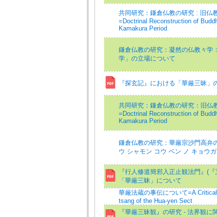
共同研究：鎌倉仏教の研究 : 旧仏
=Doctrinal Reconstruction of Buddh
Kamakura Period
鎌倉仏教の研究：凝然の仏教々学
学」の立場について
『探玄記』における「華厳三昧」
共同研究：鎌倉仏教の研究：旧仏
=Doctrinal Reconstruction of Buddh
Kamakura Period
鎌倉仏教の研究：華厳宗沙門高弁
ウ シャモン コウ ベン ノ キョウ
『行人修道簡邪入正止観法門』(『五
「華厳三昧」について
華厳法蔵の事伝について=A Critical Bio
tsang of the Hua-yen Sect
『華厳三昧観』の研究 - 法界観に