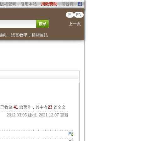
版權聲明
．
引用本站
．
捐款贊助
．
回首頁
．
日
EN
上一頁
佛典
．
語言教學
．
相關連結
已收錄
41
篇著作，其中有
23
篇全文
2012.03.05 建檔, 2021.12.07 更新