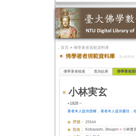
．
首頁
>
佛學著者規範資料庫
佛學著者檢索
查詢結果
佛學著者規
小林実玄
+1928 ~
．
．
著者本人提供授權
著者本人提供書目
序號：
25544
別名：
Kobayashi, Jitsugen
=
小林實