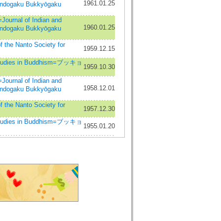
1961.01.25
Indogaku Bukkyōgaku
nal of Indian and
1960.01.25
Indogaku Bukkyōgaku
he Nanto Society for
1959.12.15
dies in Buddhism=ブッキョ
1959.10.30
nal of Indian and
1958.12.01
Indogaku Bukkyōgaku
he Nanto Society for
1957.12.30
dies in Buddhism=ブッキョ
1955.01.20