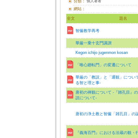
分類：
個人著者
網站：
全文
題名
智儼教学再考
華厳一乗十玄門講讃
Kegon ichijo jugenmon kosan
「唯心廻転門」の変遷について
華厳の「教説」と「通観」について
る智と理と事-
唐初の禅観について -『雑孔目』
説について-
唐初の浄土教と智儼「雑孔目」の
『義海百門』における法蔵の観・