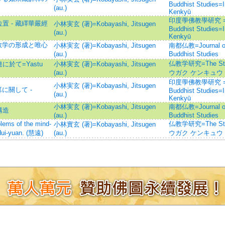
Buddhist Studies=
(au.)
Kenkyū
印度學佛教學研究 =Jour
 - 藏繹華嚴經
小林実玄 (著)=Kobayashi, Jitsugen
Buddhist Studies=
(au.)
Kenkyū
教学の形成と唯心
小林実玄 (著)=Kobayashi, Jitsugen
南都仏教=Journal of t
(au.)
Buddhist Studies
仏教学研究=The Stu
於て=Yastu
小林実玄 (著)=Kobayashi, Jitsugen
(au.)
ウガク ケンキュウ
印度學佛教學研究 =Jour
小林実玄 (著)=Kobayashi, Jitsugen
に關して -
Buddhist Studies=
(au.)
Kenkyū
小林実玄 (著)=Kobayashi, Jitsugen
南都仏教=Journal of t
構造
(au.)
Buddhist Studies
of the mind-
仏教学研究=The Stu
小林實玄 (著)=Kobayashi, Jitsugen
Hui-yuan. (慧遠)
(au.)
ウガク ケンキュウ