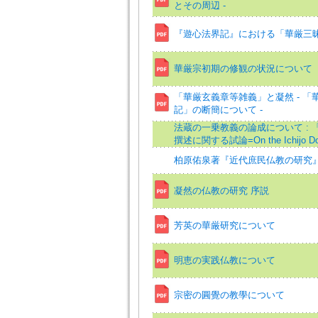
とその周辺 -
『遊心法界記』における「華厳三
華厳宗初期の修観の状況について
「華厳玄義章等雑義」と凝然 - 「
記」の断簡について -
法蔵の一乗教義の論成について : 
撰述に関する試論=On the Ichijo Doc
柏原佑泉著『近代庶民仏教の研究
凝然の仏教の研究 序説
芳英の華厳研究について
明恵の実践仏教について
宗密の圓覺の教學について