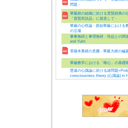
問題 -
華嚴經の組織に於ける普賢經典の位置
「普賢所説品」に留意して -
華厳の心性論 - 原始華厳における
の立場
事事無碍と事理無碍：性起との関連に
and Yukti
菩薩本業經の意圖 - 華嚴大經の編篡
華厳教学における「唯心」の基礎
慧遠の心識論に於ける諸問題=Problems 
consciousness theory (心識論) in 