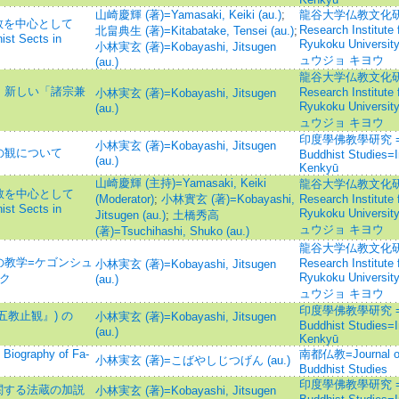
山崎慶輝 (著)=Yamasaki, Keiki (au.)
;
龍谷大学仏教文化研究所
教を中心として
Research Institute 
北畠典生 (著)=Kitabatake, Tensei (au.)
;
ist Sects in
Ryukoku Unive
小林実玄 (著)=Kobayashi, Jitsugen
ュウジョ キヨウ
(au.)
龍谷大学仏教文化研究所
：新しい「諸宗兼
Research Institute 
小林実玄 (著)=Kobayashi, Jitsugen
Ryukoku Unive
(au.)
ュウジョ キヨウ
印度學佛教學研究 =Jour
小林実玄 (著)=Kobayashi, Jitsugen
の観について
Buddhist Studies=
(au.)
Kenkyū
山崎慶輝 (主持)=Yamasaki, Keiki
龍谷大学仏教文化研究所
教を中心として
(Moderator)
;
小林實玄 (著)=Kobayashi,
Research Institute 
ist Sects in
Ryukoku Unive
Jitsugen (au.)
;
土橋秀高
ュウジョ キヨウ
(著)=Tsuchihashi, Shuko (au.)
龍谷大学仏教文化研究所
の教学=ケゴンシュ
Research Institute 
小林実玄 (著)=Kobayashi, Jitsugen
Ryukoku Unive
ガク
(au.)
ュウジョ キヨウ
印度學佛教學研究 =Jour
教止観』) の
小林実玄 (著)=Kobayashi, Jitsugen
Buddhist Studies=
(au.)
Kenkyū
graphy of Fa-
南都仏教=Journal of t
小林実玄 (著)=こばやしじつげん (au.)
Buddhist Studies
印度學佛教學研究 =Jour
関する法蔵の加説
小林実玄 (著)=Kobayashi, Jitsugen