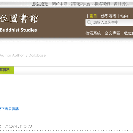
網站導覽
．
關於本館
．
諮詢委員會
．
聯絡我們
．
書目提供
．
｜
書目
｜
佛學著者
｜
站內
｜
檢索系統
．
全文專區
．
數位
範資料
校正著者資訊
玄
=
こばやしじつげん