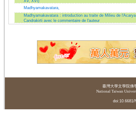
XV, XVI)
Madhyamakavatara,
Madhyamakavatara：introduction au traite de Milieu de l'Acarya
Candrakirti avec le commentaire de l'auteur
臺灣大學
文學院佛
National Taiwan Universi
doi:10.6681