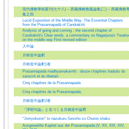
現代佛教學術叢刊(七十八) -- 西藏佛教教義論集(二) -- 西藏佛教
集之四
Lucid Exposition of the Middle Way: The Essential Chapters
from the Prasannapadā of Candrakīrti
Analysis of going and coming：the second chapter of
Candrakirti's Clear words, a commentary on Nagarjuna's Treatis
on the middle way First revised edition
入中論
月称造中論釈
月称造中論釈1卷
Prasannapada madhyamakavrtti：douze chapitres traduits du
sanscrit et du tibetain
Cinq chapitres de la Prasannapada
Cinq chapitres de la Prasannapada;
月称造中論釈2卷
『淨明句論』と名づくる月稱造中論釋
"Jomyokuron" to nazukuru Gessho zo Churon shaku
Ausgewahlte Kapitel aus der Prasannapada:(V, XII, XIII, XIV,