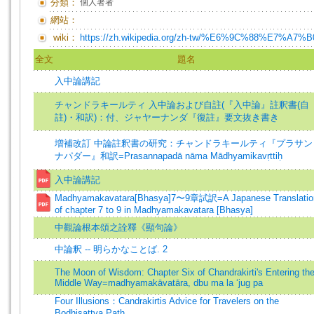
分類：
個人著者
網站：
wiki：
https://zh.wikipedia.org/zh-tw/%E6%9C%88%E7%A7%B
全文
題名
入中論講記
チャンドラキールティ 入中論および自註(『入中論』註釈書(自
註)・和訳)：付、ジャヤーナンダ『復註』要文抜き書き
増補改訂 中論註釈書の研究：チャンドラキールティ『プラサン
ナパダー』和訳=Prasannapadā nāma Mādhyamikavṛttiḥ
入中論講記
Madhyamakavatara[Bhasya]7〜9章試訳=A Japanese Translatio
of chapter 7 to 9 in Madhyamakavatara [Bhasya]
中觀論根本頌之詮釋《顯句論》
中論釈 -- 明らかなことば. 2
The Moon of Wisdom: Chapter Six of Chandrakirti's Entering th
Middle Way=madhyamakāvatāra, dbu ma la ‘jug pa
Four Illusions：Candrakirtis Advice for Travelers on the
Bodhisattva Path