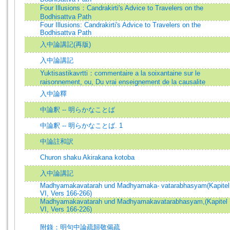
Four Illusions：Candrakirti's Advice to Travelers on the
Bodhisattva Path
Four Illusions: Candrakirti's Advice to Travelers on the
Bodhisattva Path
入中論講記(再版)
入中論講記
Yuktisastikavrtti：commentaire a la soixantaine sur le
raisonnement, ou, Du vrai enseignement de la causalite
入中論釋
中論釈 -- 明らかなことば
中論釈 -- 明らかなことば. 1
中論註和訳
Churon shaku Akirakana kotoba
入中論講記
Madhyamakavatarah und Madhyamaka- vatarabhasyam(Kapitel
VI, Vers 166-266)
Madhyamakavatarah und Madhyamakavatarabhasyam,(Kapitel
VI, Vers 166-226)
附錄：明句中論疏歸敬偈疏