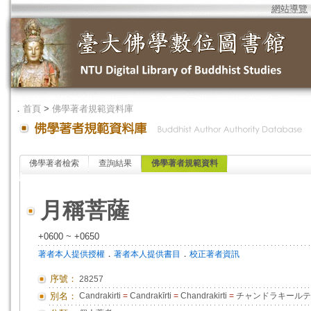
網站導覽
．
首頁
>
佛學著者規範資料庫
佛學著者檢索
查詢結果
佛學著者規範資料
月稱菩薩
+0600 ~ +0650
．
．
著者本人提供授權
著者本人提供書目
校正著者資訊
序號：
28257
別名：
Candrakirti
=
Candrakīrti
=
Chandrakirti
=
チャンドラキール