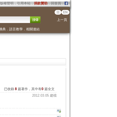
版權聲明
．
引用本站
．
捐款贊助
．
回首頁
．
日
EN
上一頁
佛典
．
語言教學
．
相關連結
已收錄
8
篇著作，其中有
0
篇全文
2012.03.05 建檔