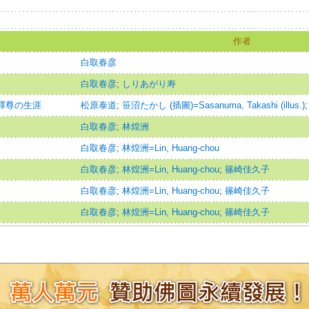
作者
白取春彦
白取春彦
;
しりあがり寿
 釋尊の生涯
松原泰道
;
笹沼たかし (插圖)=Sasanuma, Takashi (illus.)
白取春彦
;
林煌洲
白取春彦
;
林煌洲=Lin, Huang-chou
白取春彦
;
林煌洲=Lin, Huang-chou
;
篠崎佳久子
白取春彦
;
林煌洲=Lin, Huang-chou
;
篠崎佳久子
白取春彦
;
林煌洲=Lin, Huang-chou
;
篠崎佳久子