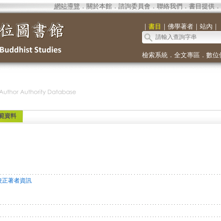
網站導覽
．
關於本館
．
諮詢委員會
．
聯絡我們
．
書目提供
．
｜
書目
｜
佛學著者
｜
站內
｜
檢索系統
．
全文專區
．
數位
範資料
校正著者資訊