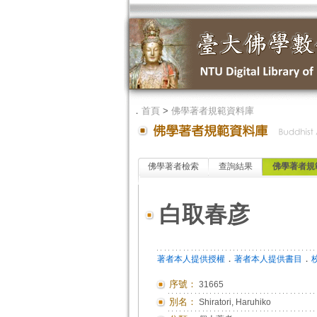
．
首頁
>
佛學著者規範資料庫
佛學著者檢索
查詢結果
佛學著者規
白取春彦
．
．
著者本人提供授權
著者本人提供書目
序號：
31665
別名：
Shiratori, Haruhiko