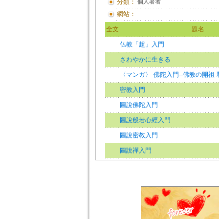
分類：
個人著者
網站：
全文
題名
仏教「超」入門
さわやかに生きる
〈マンガ〉 佛陀入門--佛教の開祖
密教入門
圖說佛陀入門
圖說般若心經入門
圖說密教入門
圖說禪入門