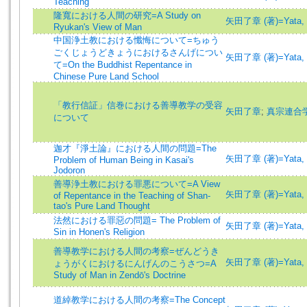
Teaching
隆寬における人間の研究=A Study on
矢田了章 (著)=Yata, R
Ryukan's View of Man
中国浄土教における懺悔について=ちゅう
ごくじょうどきょうにおけるさんげについ
矢田了章 (著)=Yata, R
て=On the Buddhist Repentance in
Chinese Pure Land School
「教行信証」信巻における善導教学の受容
矢田了章
;
真宗連合
について
迦才『淨土論』における人間の問題=The
矢田了章 (著)=Yata, R
Problem of Human Being in Kasai's
Jodoron
善導浄土教における罪悪について=A View
矢田了章 (著)=Yata, R
of Repentance in the Teaching of Shan-
tao's Pure Land Thought
法然における罪惡の問題= The Problem of
矢田了章 (著)=Yata, R
Sin in Honen's Religion
善導教学における人間の考察=ぜんどうき
矢田了章 (著)=Yata, R
ょうがくにおけるにんげんのこうさつ=A
Study of Man in Zendō's Doctrine
道綽教学における人間の考察=The Concept