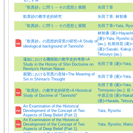
『歎異抄』に問う -- その思想と展開
矢田了章
歎異抄の教学史的研究
矢田了章
;
林智康
『歎異抄』に問う -- その思想と展開
矢田了章=Yata, Ryo
林智康 (著)=Hayashi, 
(著)=Yata, Ryosho (a
『歎異抄』の思想的背景の研究=A Study of
(au.)
;
松尾得晃 (著)=Ma
ideological background of Tannishō
(著)=Sasaki, Kakuji 
Tetsuryo (au.)
蓮如における機根観の教学史的考察=A
矢田了章 (著)=Yata, R
Study in the History of Shin Doctorine on
Rennyo's Human Nature
親鸞における罪悪の意味=The Meaning of
矢田了章 (著)=Yata, R
Sin in Shinran's Thought
矢田了章 (著)=Yata, R
Tomoyasu (au.)
;
佐々
『歎異抄』の教学史的研究=A Historical
Study of Doctrine of "Tannishō"
中原正信 (著)=Nakahar
(著)=Harada, Tetsury
An Examination of the Historical
Development of the Concept of Two
Yata, Ryosho
Aspects of Deep Belief (Part 2)
An Examination of the Historical
Development of the Concept of Two
Yata, Ryosho
;
Mats
Aspects of Deep Belief (Part 1)