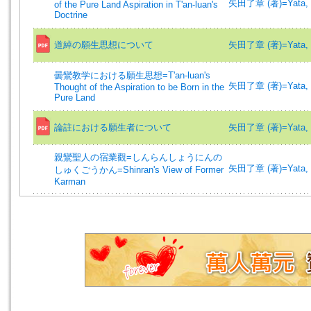
矢田了章 (著)=Yata, R
of the Pure Land Aspiration in T'an-luan's
Doctrine
道綽の願生思想について
矢田了章 (著)=Yata, R
曇鸞教学における願生思想=T'an-luan's
矢田了章 (著)=Yata, R
Thought of the Aspiration to be Born in the
Pure Land
論註における願生者について
矢田了章 (著)=Yata, R
親鸞聖人の宿業觀=しんらんしょうにんの
矢田了章 (著)=Yata, R
しゅくごうかん=Shinran's View of Former
Karman