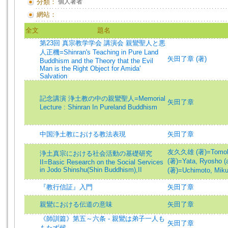
分類：
個人著者
網站：
全文
題名
第23回 真宗教学学会 講演会 親鸞聖人と悪
人正機=Shinran's Teaching in Pure Land
矢田了章 (著)
Buddhism and the Theory that the Evil
Man is the Right Object for Amida'
Salvation
記念講演 浄土教の中の親鸞聖人=Memorial
矢田了章
Lecture : Shinran In Pureland Buddhism
中国浄土教における教法表現
矢田了章
友久久雄 (著)=Tomohis
浄土真宗における社会活動の基礎研究
(著)=Yata, Ryosho (a
II=Basic Research on the Social Services
in Jodo Shinshu(Shin Buddhism),II
(著)=Uchimoto, Mikur
『教行信証』入門
矢田了章
親鸞における伝道の意味
矢田了章
《師訓篇》第五～六条 - 親鸞は弟子一人も
矢田了章
もたず候