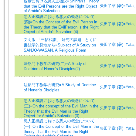
親鸞における悪人正機説=Shinran's Theory
矢田了章 (著)=Yata, R
that the Evil Persons are the Right Object
of Amida's Salvation
悪人正機説における悪人の概念について
(四)=On the Concept of the Evil Person in
矢田了章 (著)=Yata, R
the Theory that the EvilPerson is the Right
Object of Amida's Salvation (4)
文明版 「三帖和讃」 研究の課題 : とくに
矢田了章 (著)=Yata, R
書誌学的見地から=Subject of A Study on
SANJO-WASAN, A Religious Poem
法然門下教学の研究(二)=A Study of
矢田了章 (著)=Yata, R
Doctrine of Honen's Disciples(2)
法然門下教学の研究=A Study of Doctrine
矢田了章 (著)=Yata, R
of Honen's Disciples
悪人正機説における悪人の概念について
(三)=On the concept of the Evil Man in the
矢田了章 (著)=Yata, R
Theory that the Evil Man is the Right
Object for Amida's Salvation (3)
悪人正機説における悪人の概念について
(一)=On the Concept of the Evil Man in the
矢田了章 (著)=Yata, R
theory That the Evil Man is the Right