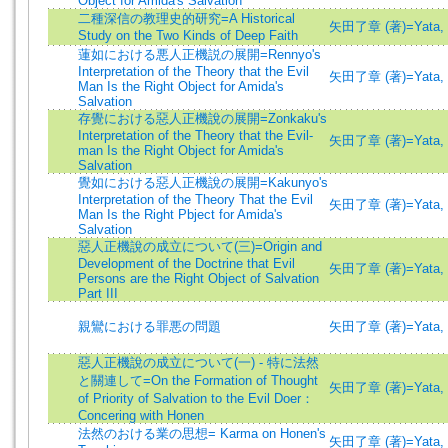
Object for Amida's Salvation
二種深信の教理史的研究=A Historical
矢田了章 (著)=Yata, R
Study on the Two Kinds of Deep Faith
蓮如における悪人正機説の展開=Rennyo's
Interpretation of the Theory that the Evil
矢田了章 (著)=Yata, R
Man Is the Right Object for Amida's
Salvation
存覺における惡人正機說の展開=Zonkaku's
Interpretation of the Theory that the Evil-
矢田了章 (著)=Yata, R
man Is the Right Object for Amida's
Salvation
覺如における惡人正機說の展開=Kakunyo's
Interpretation of the Theory That the Evil
矢田了章 (著)=Yata, R
Man Is the Right Pbject for Amida's
Salvation
惡人正機說の成立について(三)=Origin and
Development of the Doctrine that Evil
矢田了章 (著)=Yata, R
Persons are the Right Object of Salvation
Part III
親鸞における罪悪の問題
矢田了章 (著)=Yata, R
惡人正機說の成立について(一) - 特に法然
と關連して=On the Formation of Thought
矢田了章 (著)=Yata, R
of Priority of Salvation to the Evil Doer：
Concering with Honen
法然のおける業の思想= Karma on Honen's
矢田了章 (著)=Yata, R