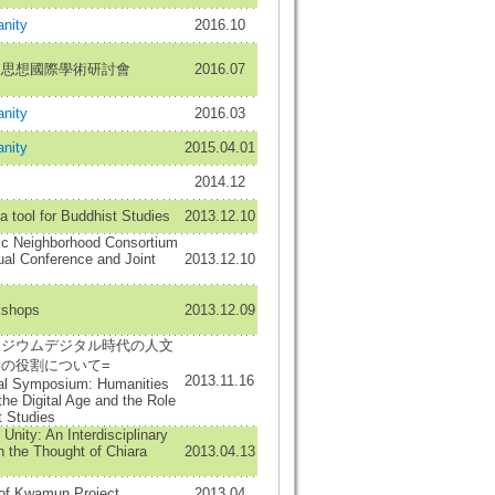
nity
2016.10
嚴思想國際學術研討會
2016.07
nity
2016.03
nity
2015.04.01
2014.12
 tool for Buddhist Studies
2013.12.10
ic Neighborhood Consortium
al Conference and Joint
2013.12.10
shops
2013.12.09
ポジウムデジタル時代の人文
の役割について=
2013.11.16
nal Symposium: Humanities
the Digital Age and the Role
t Studies
 Unity: An Interdisciplinary
n the Thought of Chiara
2013.04.13
of Kwamun Project
2013.04