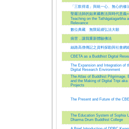
「三飲得道」與統一心、無心的修
聖嚴法師的如來藏教法與時代意義=Maste
Teaching on the Tathāgatagarbha 
Relevance
數位典藏 無限延續弘法大願
病苦，讓我重新體驗佛法
絲路高僧傳記之資料探勘與社會網
CBETA as a Buddhist Digital Rese
The Expansion and Integration of t
Digital Research Environment
The Atlas of Buddhist Pilgrimage, 
and the Making of Digital Tripi ak
Projects
The Present and Future of the CBE
The Education System of Sophia Un
Dharma Drum Buddhist College
A Brief Introduction of DDBC Kwa