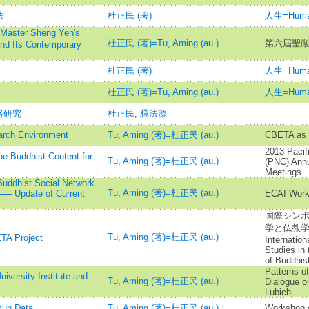
法
杜正民 (著)
人生=Huma
r Sheng Yen's
杜正民 (著)=Tu, Aming (au.)
第六屆聖
and Its Contemporary
杜正民 (著)
人生=Huma
杜正民 (著)=Tu, Aming (au.)
人生=Huma
絡研究
杜正民
;
釋法源
arch Environment
Tu, Aming (著)=杜正民 (au.)
CBETA as a
2013 Pacif
he Buddhist Content for
Tu, Aming (著)=杜正民 (au.)
(PNC) Annu
Meetings
Buddhist Social Network
Tu, Aming (著)=杜正民 (au.)
a ── Update of Current
ECAI Work
国際シン
学と仏教学
Tu, Aming (著)=杜正民 (au.)
TA Project
Internatio
Studies in 
of Buddhis
Patterns of
iversity Institute and
Tu, Aming (著)=杜正民 (au.)
Dialogue o
Lubich
mun Data
Tu, Aming (著)=杜正民 (au.)
Workshop 