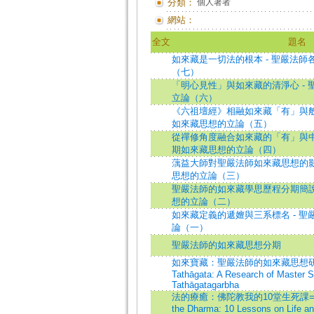
分類：
個人著者
網站：
全文
題名
如來藏是一切法的根本 - 聖嚴法
（七）
「明心見性」與如來藏的清淨心 -
立論（六）
《六祖壇經》相融如來藏「有」與般
如來藏思想的立論（五）
從禪修角度融合如來藏的「有」與中
期如來藏思想的立論（四）
蕅益大師對聖嚴法師如來藏思想的影
思想的立論（三）
聖嚴法師的如來藏學思歷程分期簡說
想的立論（二）
如來藏定義的遞嬗與三系標名 - 
論（一）
聖嚴法師的如來藏思想分期
如來寶藏：聖嚴法師的如來藏思想研究=Th
Tathāgata: A Research of Master 
Tathāgatagarbha
法的療癒：佛陀教我的10堂生死課=Healin
the Dharma: 10 Lessons on Life an