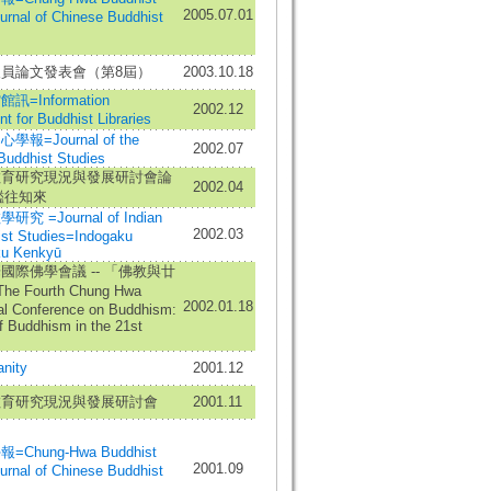
2005.07.01
urnal of Chinese Buddhist
員論文發表會（第8屆）
2003.10.18
=Information
2002.12
 for Buddhist Libraries
報=Journal of the
2002.07
 Buddhist Studies
教育研究現況與發展研討會論
2002.04
 鑑往知來
 =Journal of Indian
2002.03
st Studies=Indogaku
u Kenkyū
國際佛學會議 -- 「佛教與廿
 Fourth Chung Hwa
2002.01.18
nal Conference on Buddhism:
f Buddhism in the 21st
nity
2001.12
教育研究現況與發展研討會
2001.11
Chung-Hwa Buddhist
2001.09
urnal of Chinese Buddhist