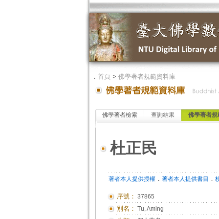
．
首頁
>
佛學著者規範資料庫
佛學著者檢索
查詢結果
佛學著者規
杜正民
．
．
著者本人提供授權
著者本人提供書目
序號：
37865
別名：
Tu, Aming