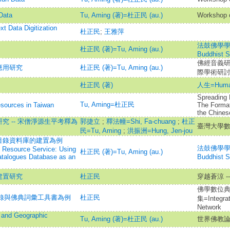
Data
Tu, Aming (著)=杜正民 (au.)
Workshop 
a Digitization
杜正民
;
王雅萍
法鼓佛學學報=D
杜正民 (著)=Tu, Aming (au.)
Buddhist S
佛經音義
應用研究
杜正民 (著)=Tu, Aming (au.)
際學術研
杜正民 (著)
人生=Huma
Spreading 
Tu, Aming=杜正民
esources in Taiwan
The Format
the Chines
 -- 宋僧淨源生平考釋為
郭捷立
;
釋法幢=Shi, Fa-chuang
;
杜正
臺灣大學
民=Tu, Aming
;
洪振洲=Hung, Jen-jou
目錄資料庫的建置為例
法鼓佛學學報=D
al Resource Service: Using
杜正民 (著)=Tu, Aming (au.)
Catalogues Database as an
Buddhist S
建置研究
杜正民
穿越蒼涼 
佛學數位
目錄與佛典詞彙工具書為例
杜正民
集=Integrat
Network
s and Geographic
Tu, Aming (著)=杜正民 (au.)
世界佛教論