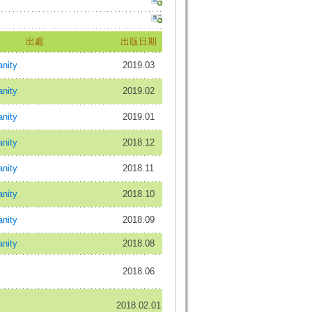
出處
出版日期
nity
2019.03
nity
2019.02
nity
2019.01
nity
2018.12
nity
2018.11
nity
2018.10
nity
2018.09
nity
2018.08
2018.06
2018.02.01