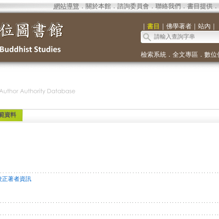
網站導覽
．
關於本館
．
諮詢委員會
．
聯絡我們
．
書目提供
．
｜
書目
｜
佛學著者
｜
站內
｜
檢索系統
．
全文專區
．
數位
範資料
校正著者資訊