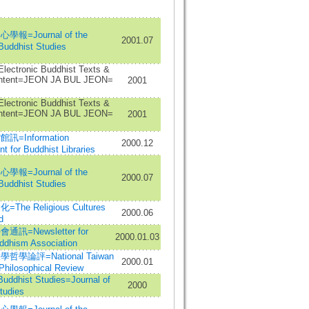
報=Journal of the
2001.07
 Buddhist Studies
 Electronic Buddhist Texts &
ontent=JEON JA BUL JEON=
2001
 Electronic Buddhist Texts &
ontent=JEON JA BUL JEON=
2001
=Information
2000.12
 for Buddhist Libraries
報=Journal of the
2000.07
 Buddhist Studies
he Religious Cultures
2000.06
d
訊=Newsletter for
2000.01.03
ddhism Association
學論評=National Taiwan
2000.01
 Philosophical Review
hist Studies=Journal of
2000
tudies