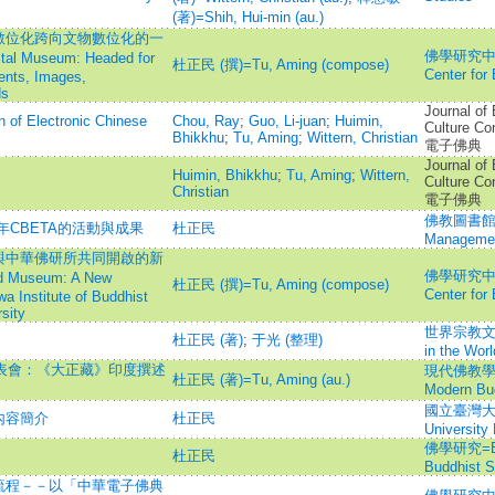
(著)=Shih, Hui-min (au.)
數位化跨向文物數位化的一
佛學研究中心學
tal Museum: Headed for
杜正民 (撰)=Tu, Aming (compose)
Center for
ents, Images,
ds
Journal of
n of Electronic Chinese
Chou, Ray
;
Guo, Li-juan
;
Huimin,
Culture C
Bhikkhu
;
Tu, Aming
;
Wittern, Christian
電子佛典
Journal of
Huimin, Bhikkhu
;
Tu, Aming
;
Wittern,
Culture C
Christian
電子佛典
佛教圖書館館訊
0年CBETA的活動與成果
杜正民
Management
與中華佛研所共同開啟的新
佛學研究中心學
nd Museum: A New
杜正民 (撰)=Tu, Aming (compose)
Center for
a Institute of Buddhist
sity
世界宗教文化=T
杜正民 (著)
;
于光 (整理)
in the Worl
發表會：《大正藏》印度撰述
現代佛教學會通
杜正民 (著)=Tu, Aming (au.)
Modern Bu
國立臺灣大學哲
內容簡介
杜正民
University
佛學研究=Budd
杜正民
Buddhist S
流程－－以「中華電子佛典