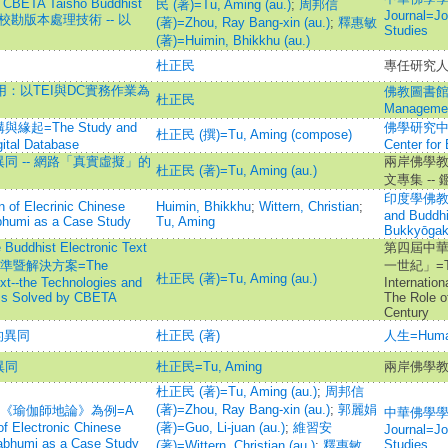
he CBETA Taishō Buddhist
民 (著)=Tu, Aming (au.)
;
周邦信
Journal=Jo
古籍校勘版本處理技術 -- 以
(著)=Zhou, Ray Bang-xin (au.)
;
釋惠敏
Studies
(著)=Huimin, Bhikkhu (au.)
杜正民
專任研究人
用：以TEI與DC實務作業為
佛教圖書館館訊
杜正民
Management
=The Study and
佛學研究中心學
杜正民 (撰)=Tu, Aming (compose)
gital Database
Center for
 -- 網路「真實虛擬」的
兩岸佛學
杜正民 (著)=Tu, Aming (au.)
文專集 --
印度學佛教學研究
n of Elecrinic Chinese
Huimin, Bhikkhu
;
Wittern, Christian
;
and Buddhi
abhumi as a Case Study
Tu, Aming
Bukkyōgak
dhist Electronic Text
第四屆中華
, 標準暨解決方案=The
一世紀」=The
杜正民 (著)=Tu, Aming (au.)
ext--the Technologies and
Internatio
ems Solved by CBETA
The Role o
Century
的異同
杜正民 (著)
人生=Huma
異同
杜正民=Tu, Aming
兩岸佛學
杜正民 (著)=Tu, Aming (au.)
;
周邦信
(著)=Zhou, Ray Bang-xin (au.)
;
郭麗娟
以《瑜伽師地論》為例=A
中華佛學學報=
of Electronic Chinese
(著)=Guo, Li-juan (au.)
;
維習安
Journal=Jo
abhumi as a Case Study
Studies
(著)=Wittern, Christian (au.)
;
釋惠敏