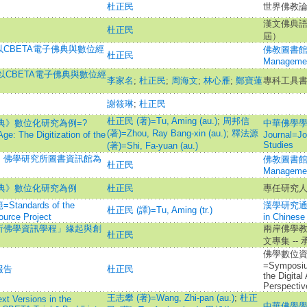
杜正民
世界佛教論
漢文佛典語
杜正民
屆）
CBETA電子佛典與數位經
佛教圖書館館刊
杜正民
Management
以CBETA電子佛典與數位經
李家名
;
杜正民
;
周海文
;
林心雁
;
鄭寶蓮
專科工具
謝筱琳
;
杜正民
杜正民 (著)=Tu, Aming (au.)
;
周邦信
辭典》數位化研究為例=?
中華佛學學報=
(著)=Zhou, Ray Bang-xin (au.)
;
釋法源
ge: The Digitization of the
Journal=Jo
Studies
(著)=Shi, Fa-yuan (au.)
：佛學研究所圖書資訊館為
佛教圖書館館刊
杜正民
Management
辭典》數位化研究為例
杜正民
專任研究人
dards of the
漢學研究通訊=N
杜正民 (譯)=Tu, Aming (tr.)
ource Project
in Chinese
所佛學資訊學程」緣起與創
兩岸佛學
杜正民
文專集 --
佛學數位
=Symposium
報告
杜正民
the Digital
Perspectiv
王志攀 (著)=Wang, Zhi-pan (au.)
;
杜正
ext Versions in the
中華佛學學報=