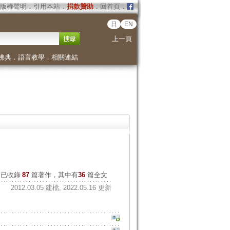
版權聲明
．
引用本站
．
捐款贊助
．
回首頁
．
日
EN
上一頁
佛典
．
語言教學
．
相關連結
已收錄
87
篇著作，其中有
36
篇全文
2012.03.05 建檔, 2022.05.16 更新