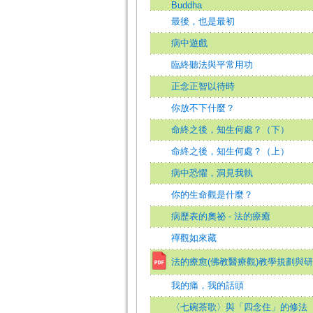
Buddha
最後，也是最初
病中遊戲
臨終聽法與平常用功
正念正智以待時
你放不下什麼？
命終之後，知生何處？（下）
命終之後，知生何處？（上）
病中恐懼，洞見我執
你的生命觀是什麼？
病歷表的奧祕 - 法的療癒
禪觀如來藏
法的療愈(佛教醫療觀)教學規劃與
我的痛，我的話頭
〈七碗茶歌〉與「四念住」的修法