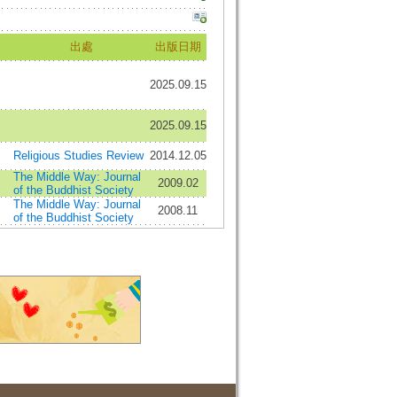
出處
出版日期
.
2025.09.15
2025.09.15
Religious Studies Review
2014.12.05
The Middle Way: Journal
2009.02
of the Buddhist Society
The Middle Way: Journal
2008.11
of the Buddhist Society