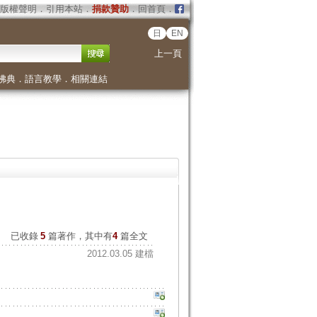
版權聲明
．
引用本站
．
捐款贊助
．
回首頁
．
日
EN
上一頁
佛典
．
語言教學
．
相關連結
已收錄
5
篇著作，其中有
4
篇全文
2012.03.05 建檔