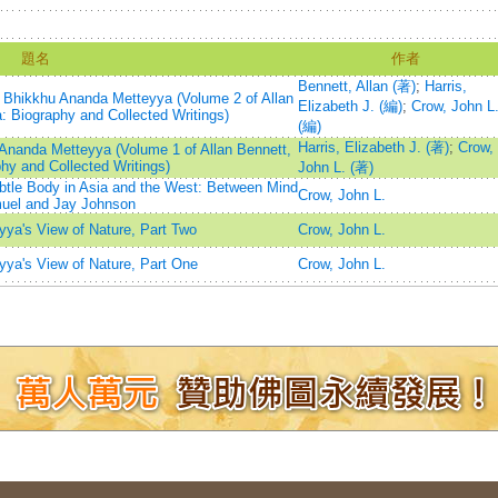
題名
作者
Bennett, Allan (著)
;
Harris,
t, Bhikkhu Ananda Metteyya (Volume 2 of Allan
Elizabeth J. (編)
;
Crow, John L
 Biography and Collected Writings)
(編)
Harris, Elizabeth J. (著)
;
Crow,
 Ananda Metteyya (Volume 1 of Allan Bennett,
y and Collected Writings)
John L. (著)
btle Body in Asia and the West: Between Mind
Crow, John L.
muel and Jay Johnson
eyya's View of Nature, Part Two
Crow, John L.
eyya's View of Nature, Part One
Crow, John L.