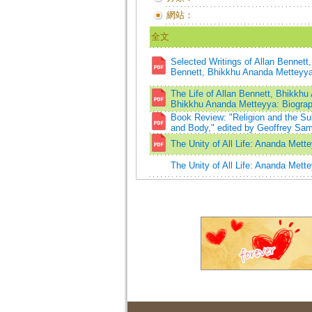
網站：
全文
Selected Writings of Allan Bennet
Bennett, Bhikkhu Ananda Metteyya:
The Life of Allan Bennett, Bhikkhu
Bhikkhu Ananda Metteyya: Biograph
Book Review: "Religion and the Su
and Body," edited by Geoffrey Sa
The Unity of All Life: Ananda Mett
The Unity of All Life: Ananda Mett