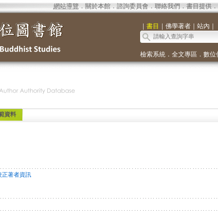
網站導覽
．
關於本館
．
諮詢委員會
．
聯絡我們
．
書目提供
．
｜
書目
｜
佛學著者
｜
站內
｜
檢索系統
．
全文專區
．
數位
範資料
校正著者資訊