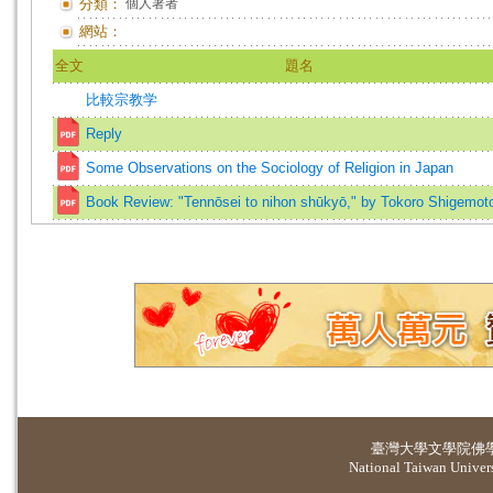
分類：
個人著者
網站：
全文
題名
比較宗教学
Reply
Some Observations on the Sociology of Religion in Japan
Book Review: "Tennōsei to nihon shūkyō," by Tokoro Shigemot
臺灣大學
文學院佛
National Taiwan Universi