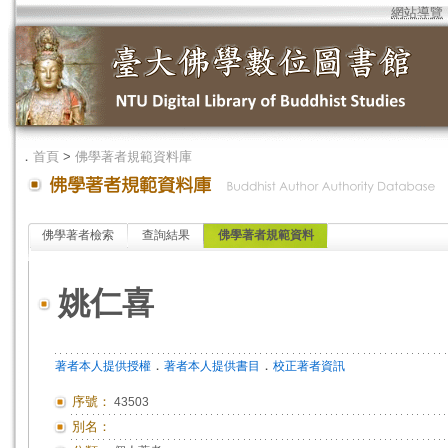
網站導覽
．
首頁
>
佛學著者規範資料庫
佛學著者檢索
查詢結果
佛學著者規範資料
姚仁喜
．
．
著者本人提供授權
著者本人提供書目
校正著者資訊
序號：
43503
別名：