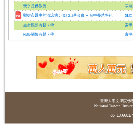
幾乎是佛教徒
宗薩
熙攘市囂中的清涼地 : 伽耶山基金會 -- 台中養慧學苑
姚仁
生命觀照有聲卡帶
索甲
臨終關懷有聲卡帶
索甲
臺灣大學
文學院佛
National Taiwan Universi
doi:10.6681