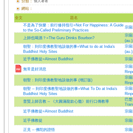
分類：
個人著者
網站：
全文
題名
不是為了快樂：前行修持指引=Not For Happiness: A Guide
宗薩
to the So-Called Preliminary Practices
宗薩蔣
上師也喝酒？=The Guru Drinks Bourbon?
(au.)
宗薩蔣
朝聖：到印度佛教聖地該做的事=What to do at India's
Buddhist Holy Sites
(au.)
近乎佛教徒=Almost Buddhist
宗薩
宗薩蔣
無常是好消息
Rinp
宗薩蔣
朝聖：到印度佛教聖地該做的事 (增訂版)
Rinp
宗薩蔣
朝聖 -- 到印度佛教聖地該做的事=What To Do at India's
Buddhist Holy Sites
Rinp
巴楚=
普賢上師言教 -- 《大圓滿龍欽心髓》前行口傳教導
Tran
近乎佛教徒=Almost Buddhist
宗薩
近乎佛教徒
宗薩
正見 -- 佛陀的證悟
宗薩