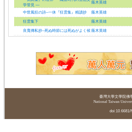
蔭木英雄
学管見 ―
中世風狂の詩--一休『狂雲集』精讀抄
蔭木英雄
狂雲集下
蔭木英雄
良寬傳私抄--死ぬ時節には死ぬがよく候
蔭木英雄
臺灣大學
文學院佛
National Taiwan Universi
doi:10.6681