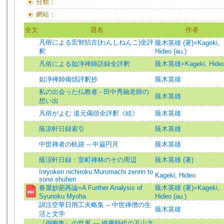
分類：
網站：
全文
題名
作者
凡俗による宏智拈古(わんしねんこ)全評
蔭木英雄 (著)=Kageki,
釈
Hideo (au.)
凡俗による如浄禅師語録全評釈
蔭木英雄=Kageki, Hide
如浄禅師偈頌評釈抄
蔭木英雄
私の出会った仏教者 - 田中秀融老師の
蔭木英雄
想い出
凡俗がよむ 道元偈頌全評釈《続》
蔭木英雄
蔭凉軒日録索引
蔭木英雄
中世禅者の軌跡 -- 中巌円月
蔭木英雄
蔭涼軒日録：室町禅林のその周辺
蔭木英雄 (著)
Inryoken nichiroku:Muromachi zenrin to
Kageki, Hideo
sono shuhen
春屋妙葩再論=A Further Analysis of
蔭木英雄 (著)=Kageki,
Syunoku Myoha
Hideo (au.)
訓注空華日用工夫略集 -- 中世禅僧の生
蔭木英雄
活と文学
『倒痾集』の世界 ― 織豊時代の五山文