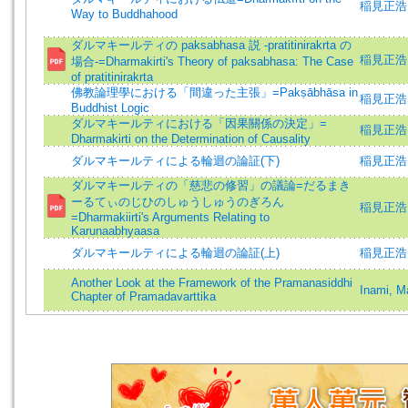
稲見正浩 (著
Way to Buddhahood
ダルマキールティの paksabhasa 説 -pratitinirakrta の
稲見正浩 
場合-=Dharmakirti's Theory of paksabhasa: The Case
of pratitinirakrta
佛教論理學における「間違った主張」=Pakṣābhāsa in
稲見正浩 (著
Buddhist Logic
ダルマキールティにおける「因果關係の決定」=
稲見正浩 (著
Dharmakirti on the Determination of Causality
ダルマキールティによる輪迴の論証(下)
稲見正浩 =I
ダルマキールティの「慈悲の修習」の議論=だるまき
ーるてぃのじひのしゅうしゅうのぎろん
稲見正浩 (著
=Dharmakiirti's Arguments Relating to
Karunaabhyaasa
ダルマキールティによる輪迴の論証(上)
稲見正浩 =I
Another Look at the Framework of the Pramanasiddhi
Inami, M
Chapter of Pramadavarttika