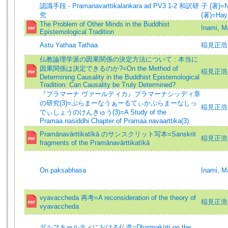
認識手段 - Pramanavarttikalankara ad PV3 1-2 和訳研
子 (著)=No
究
(著)=Hayas
The Problem of Other Minds in the Buddhist
Inami, M
Epistemological Tradition
Astu Yathaa Tathaa
稲見正浩
仏教論理学派の因果関係の決定方法について : 本当に
因果関係は決定できるのか?=On the Method of
稲見正浩 
Determining Causality in the Buddhist Epistemological
Tradition: Can Causality be Truly Determined?
『プラマーナ ヴァールティカ』プラマーナシッディ章
の研究(3)=ぷらまーなうぁーるてぃかぷらまーなしっ
稲見正浩 (著
でぃしょうのけんきゅう(3)=A Study of the
Pramaa.nasiddhi Chapter of Pramaa.navaarttika(3)
Pramānavārttikatīkā のサンスクリット写本=Sanskrit
稲見正浩 (著
fragments of the Pramānavārttikatīkā
On paksabhasa
Inami, M
vyavaccheda 再考=A reconsideration of the theory of
稲見正浩 (著
vyavaccheda
ダルマキールティにおける仏道=Dharmakīrti on the