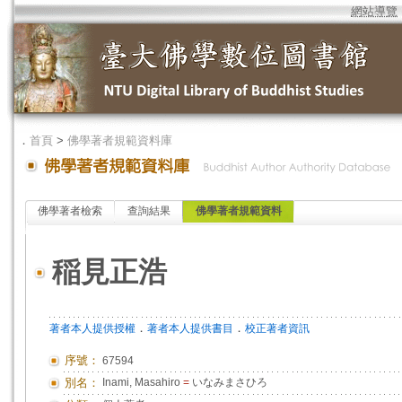
網站導覽
．
首頁
>
佛學著者規範資料庫
佛學著者檢索
查詢結果
佛學著者規範資料
稲見正浩
．
．
著者本人提供授權
著者本人提供書目
校正著者資訊
序號：
67594
別名：
Inami, Masahiro
=
いなみまさひろ