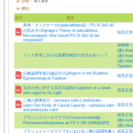
分類：
個人著者
網站：
全文
題名
再考：ディグナーガのpakṣābhāsa説：PS III 2b2–d1
の読み方=Dignāga’s Theory of pakṣābhāsa
稲見正浩 (著
Reconsidered: How should PS III 2b2–d1 be
interpreted?
岩崎陽一 (著
(著)=Kats
インド哲学における因果性確定の方法をめぐって
(著)=Inam
(著)=Wada
Takahiro 
仏教論理学派の論証式=Syllogism in the Buddhist
稲見正浩 (著
Epistemological Tradition
宝石の光に対する宝石の認識=Cognition of a Jewel
稲見正浩 
with regard to Its Light
二種の因果効力 : samanya saktiとpratiniyata
稲見正浩 (著
sakti=Two Kinds of Causal Capacity : samanya sakti
and pratiniyata sakti
稲見正浩 (著
プラジュニャーカラグプタのvyavaccheda論 -
(著)=Ishid
Pramanavarttikalankara ad PV 4 189-194和訳研究
(著)=Nota
プラジュニャーカラグプタにおける二種の認識対象と
稲見正浩 (著