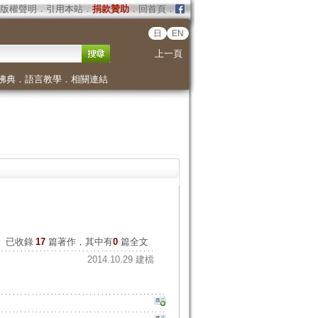
版權聲明
．
引用本站
．
捐款贊助
．
回首頁
．
日
EN
上一頁
佛典
．
語言教學
．
相關連結
已收錄
17
篇著作，其中有
0
篇全文
2014.10.29 建檔