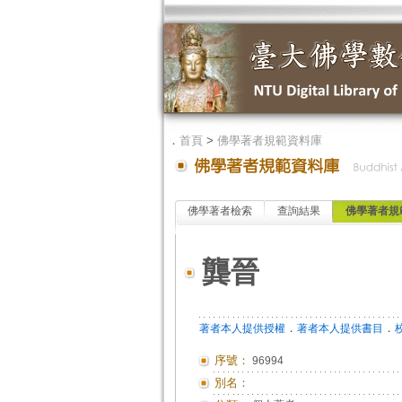
．
首頁
>
佛學著者規範資料庫
佛學著者檢索
查詢結果
佛學著者規
龔晉
．
．
著者本人提供授權
著者本人提供書目
序號：
96994
別名：