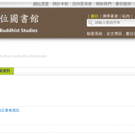
網站導覽
．
關於本館
．
諮詢委員會
．
聯絡我們
．
書目提供
．
｜
書目
｜
佛學著者
｜
站內
｜
檢索系統
．
全文專區
．
數位
範資料
校正著者資訊