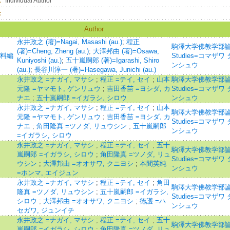
：
Individual Author
：
Author
永井政之 (著)=Nagai, Masashi (au.)
;
程正
駒澤大学佛教学部論集=Jo
(著)=Cheng, Zheng (au.)
;
大澤邦由 (著)=Osawa,
資料編
Studies=コマザ
Kuniyoshi (au.)
;
五十嵐嗣郎 (著)=Igarashi, Shiro
ンシュウ
(au.)
;
長谷川淳一 (著)=Hasegawa, Junichi (au.)
永井政之 =ナガイ, マサシ
;
程正 =テイ, セイ
;
山本
駒澤大学佛教学部論集=Jo
元隆 =ヤマモト, ゲンリュウ
;
吉田香苗 =ヨシダ, カ
Studies=コマザ
ナエ
;
五十嵐嗣郎 =イガラシ, シロウ
ンシュウ
永井政之 =ナガイ, マサシ
;
程正 =テイ, セイ
;
山本
駒澤大学佛教学部論集=Jo
元隆 =ヤマモト, ゲンリュウ
;
吉田香苗 =ヨシダ, カ
Studies=コマザ
ナエ
;
角田隆真 =ツノダ, リュウシン
;
五十嵐嗣郎
ンシュウ
=イガラシ, シロウ
永井政之 =ナガイ, マサシ
;
程正 =テイ, セイ
;
五十
駒澤大学佛教学部論集=Jo
嵐嗣郎 =イガラシ, シロウ
;
角田隆真 =ツノダ, リュ
Studies=コマザ
ウシン
;
大澤邦由 =オオサワ, クニヨシ
;
本間英純
ンシュウ
=ホンマ, エイジュン
永井政之 =ナガイ, マサシ
;
程正 =テイ, セイ
;
角田
駒澤大学佛教学部論集=Jo
隆真 =ツノダ, リュウシン
;
五十嵐嗣郎 =イガラシ,
Studies=コマザ
シロウ
;
大澤邦由 =オオサワ, クニヨシ
;
徳護 =ハ
ンシュウ
セガワ, ジュンイチ
永井政之 =ナガイ, マサシ
;
程正 =テイ, セイ
;
五十
駒澤大学佛教学部論集=Jo
嵐嗣郎 =イガラシ, シロウ
;
角田隆真 =ツノダ, リュ