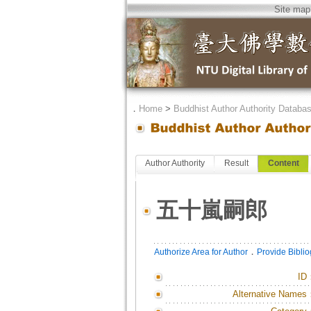
Site map
．
Home
>
Buddhist Author Authority Databa
Author Authority
Result
Content
五十嵐嗣郎
．
Authorize Area for Author
Provide Bibli
ID
Alternative Names