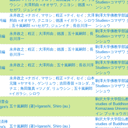
Studies=コマザ
ウシン
;
大澤邦由 =オオサワ, クニヨシ
;
徳護 =ハ
ンシュウ
セガワ, ジュンイチ
永井政之 =ナガイ, マサシ
;
程正 =テイ, セイ
;
大澤
駒澤大学佛教学部論集=Jo
料編
邦由 =オオサワ, クニヨシ
;
徳護 =イガラシ, シロウ
Studies=コマザ
;
五十嵐嗣郎 =ハセガワ, ジュンイチ
;
長谷川淳一
ンシュウ
駒澤大学佛教学部論集=Jo
永井政之
;
程正
;
大澤邦由
;
徳護
;
五十嵐嗣郎
;
長
料編
Studies=コマザ
谷川淳一
ンシュウ
駒澤大学佛教学部論集=Jo
永井政之
;
程正
;
大澤邦由
;
徳護
;
五十嵐嗣郎
;
長
料編
Studies=コマザ
谷川淳一
ンシュウ
駒澤大学佛教学部論集=Jo
永井政之
;
程正
;
大澤邦由
;
五十嵐嗣郎
;
長谷川淳
料編
Studies=コマザ
一
ンシュウ
永井政之 =ナガイ, マサシ
;
程正 =テイ, セイ
;
山本
駒澤大学佛教学部論集=Jo
元隆 =ヤマモト, ゲンリュウ
;
吉田香苗 =ヨシダ, カ
Studies=コマザ
ナエ
;
角田隆真 =ツノダ, リュウシン
;
五十嵐嗣郎
ンシュウ
=イガラシ, シロウ
駒沢大学大学院仏教学研
 州普会
studies of Buddhis
五十嵐嗣郎 (著)=Igarashi, Shiro (au.)
ze's
Komazawa Univ
イン ブッキョウガ
駒沢大学大学院仏教学研
洪済禅
studies of Buddhis
五十嵐嗣郎 (著)=Igarashi, Shiro (au.)
e's