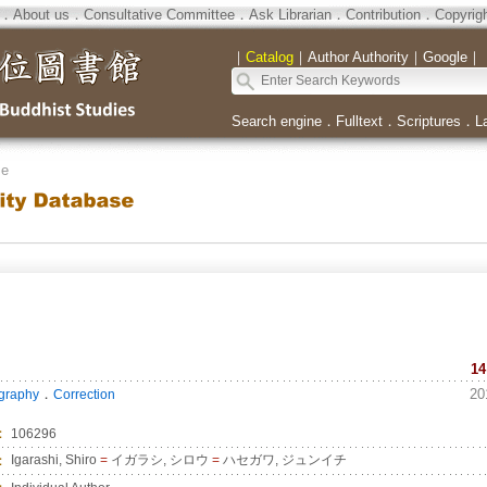
．
About us
．
Consultative Committee
．
Ask Librarian
．
Contribution
．
Copyrig
｜
Catalog
｜
Author Authority
｜
Google
｜
Search engine
．
Fulltext
．
Scriptures
．
L
se
14
．
20
ography
Correction
：
106296
：
Igarashi, Shiro
=
イガラシ, シロウ
=
ハセガワ, ジュンイチ