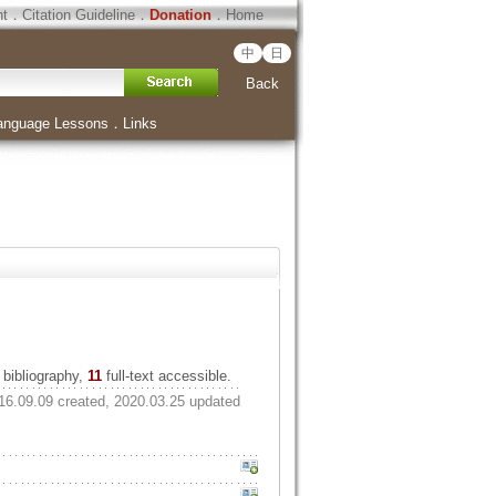
ht
．
Citation Guideline
．
Donation
．
Home
中
日
Back
anguage Lessons
．
Links
bibliography,
11
full-text accessible.
16.09.09 created, 2020.03.25 updated