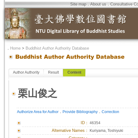
Site map
．
About us
．
Consultative C
．
Home
>
Buddhist Author Authority Database
Author Authority
Result
Content
栗山俊之
．
．
Authorize Area for Author
Provide Bibliography
Correction
ID
：
46354
Alternative Names：
Kuriyama, Toshiyuki