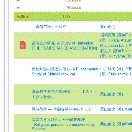
Category：
Website：
Fulltext
Title
「真俗二諦」の成立
栗山俊之
福嶋寛隆 (著)=Fukush
(著)=Hirata, Atsush
反省会の研究=A Study of Hanseikai
Masanobu (au.)
;
中
(THE TEMPERANCE ASSOCIATION)
石史人 (著)=Takaishi
(著)=Kuriyama, Tos
中川洋子 (著)
;
平田
島地黙雷の基礎的研究=A Fundamental
Study of Shimaji Mokurai
(著)=Fukushima, Hi
真宗教学変容の現段階――「ポスト・
栗山俊之 (著)
モダン教学」
戰時教學 — 本願寺派を中心として
栗山俊之 (著)=Kuriya
親鸞のきりひらいた宗教的地平
栗山俊之 (著)=Kuriya
=Religious perspective uncovered by
Shinran