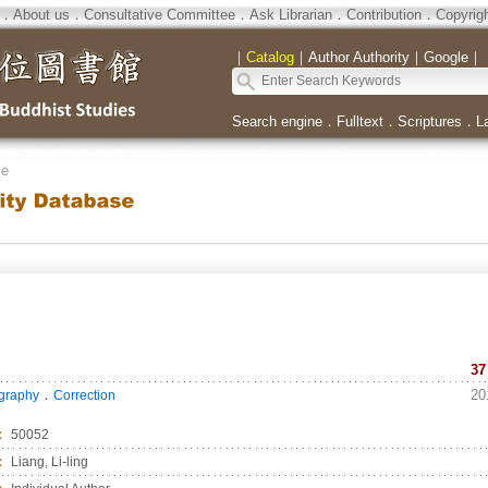
．
About us
．
Consultative Committee
．
Ask Librarian
．
Contribution
．
Copyrig
｜
Catalog
｜
Author Authority
｜
Google
｜
Search engine
．
Fulltext
．
Scriptures
．
L
se
37
．
20
ography
Correction
：
50052
：
Liang, Li-ling