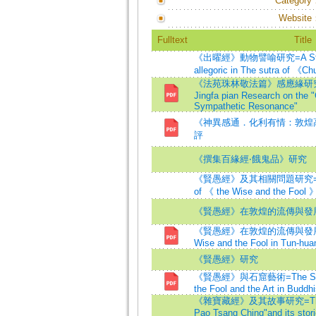
Category
Website
Fulltext
Title
《出曜經》動物譬喻研究=A Study 
allegoric in The sutra of 《C
《法苑珠林敬法篇》感應緣研究=Fay
Jingfa pian Research on the "
Sympathetic Resonance"
《神異感通．化利有情：敦煌
評
《撰集百緣經‧餓鬼品》研究
《賢愚經》及其相關問題研究=The St
of 《 the Wise and the Fool 
《賢愚經》在敦煌的流傳與發
《賢愚經》在敦煌的流傳與發展=The
Wise and the Fool in Tun-hua
《賢愚經》研究
《賢愚經》與石窟藝術=The Sutra 
the Fool and the Art in Buddh
《雜寶藏經》及其故事研究=The stu
Pao Tsang Ching"and its stor