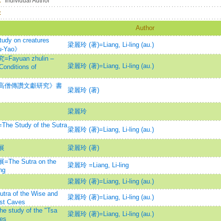
：
Individual Author
：
Author
on creatures
梁麗玲 (著)=Liang, Li-ling (au.)
hu-Yao》
uan zhulin –
梁麗玲 (著)=Liang, Li-ling (au.)
Conditions of
高僧傳讚文獻研究》書
梁麗玲 (著)
梁麗玲
udy of the Sutra
梁麗玲 (著)=Liang, Li-ling (au.)
》
展
梁麗玲 (著)
 Sutra on the
梁麗玲 =Liang, Li-ling
ng
梁麗玲 (著)=Liang, Li-ling (au.)
of the Wise and
梁麗玲 (著)=Liang, Li-ling (au.)
ist Caves
dy of the "Tsa
梁麗玲 (著)=Liang, Li-ling (au.)
ies