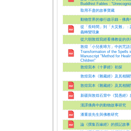
Buddhist Fables : “Unrecogniz
取用不盡的故事寶藏
動物世界的修行啟示錄 - 佛
從「長時間」到「大災難」：
義轉變現象
從六朝敦煌寫經看佛教徒的供
敦煌「小兒夜啼方」中的咒語流
Transformation of the Spells 
Manuscript "Method for Healin
Children"
敦煌寫本《十夢經》初探
敦煌寫本《雜藏經》及其相關
敦煌寫本《雜藏經》及其相關
新疆與敦煌石窟中《賢愚經》
漢譯佛典中的動物故事研究
潘重規先生與佛教研究
論《撰集百緣經》的授記故事