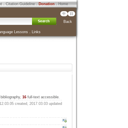
ht
．
Citation Guideline
．
Donation
．
Home
中
日
Back
anguage Lessons
．
Links
bibliography,
16
full-text accessible.
12.03.05 created, 2017.03.03 updated