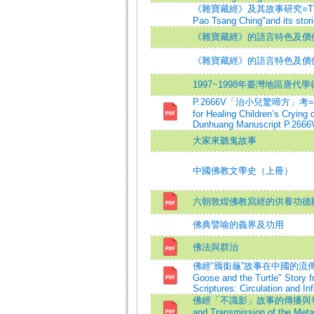
《雜寶藏經》及其故事研究=The stu
Pao Tsang Ching"and its stor
《雜寶藏經》的語言特色及價
《雜寶藏經》的語言特色及價
1997~1998年臺灣地區唐代
P.2666V「治小兒驚啼方」考=A St
for Healing Children’s Crying 
Dunhuang Manuscript P.2666
大家來聽鬼故事
中國佛教文學史（上冊）
六朝敦煌佛教寫經的供養功德
佛典譬喻的義界及功用
佛法與群治
佛經“鴈銜龜”故事在中國的流傳與影
Goose and the Turtle" Story 
Scriptures: Circulation and In
佛經「不識影」故事的傳播與發展=A 
and Transmission of the Meta