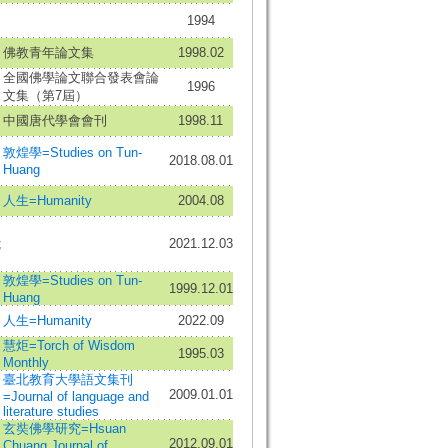
1994
佛教青年論文集
1998.02
全國佛學論文聯合發表會論
1996
文集（第7屆）
中國唐代學會會刊
1998.11
敦煌學=Studies on Tun-
2018.08.01
Huang
人生=Humanity
2004.08
;
2021.12.03
敦煌學=Studies on Tun-
1999.12.01
Huang
人生=Humanity
2022.09
慧炬=Torch of Wisdom
1995.03
Monthly
臺北教育大學語文集刊
2009.01.01
=Journal of language and
literature studies
玄奘佛學研究=Hsuan
2012.09.01
Chuang Journal of