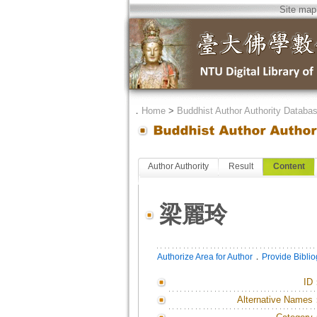
Site map
．
Home
>
Buddhist Author Authority Databa
Author Authority
Result
Content
梁麗玲
．
Authorize Area for Author
Provide Bibli
ID
Alternative Names