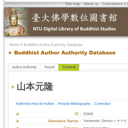
Site map
．
About us
．
Consultative C
．
Home
>
Buddhist Author Authority Database
Author Authority
Result
Content
山本元隆
．
．
Authorize Area for Author
Provide Bibliography
Correction
ID
：
25946
Alternative Names：
Yamamoto, Genryu
=
ヤマモト