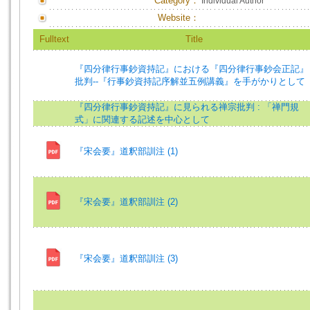
Category：
Individual Author
Website：
Fulltext
Title
『四分律行事鈔資持記』における『四分律行事鈔会正記』
批判--『行事鈔資持記序解並五例講義』を手がかりとして
『四分律行事鈔資持記』に見られる禅宗批判 : 「禅門規
式」に関連する記述を中心として
『宋会要』道釈部訓注 (1)
『宋会要』道釈部訓注 (2)
『宋会要』道釈部訓注 (3)