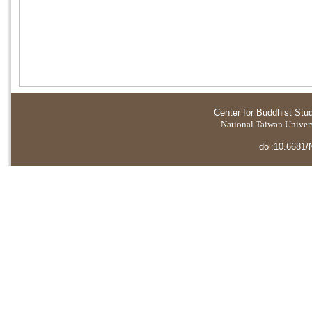
Center for Buddhist Stu
National Taiwan Universi
doi:10.6681