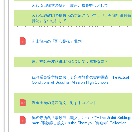
宋代南山律学の研究 : 霊芝元照を中心として
宋代仏教教団の檀越への対応について：『四分律行事鈔資
持記』を中心にして
南山律宗の「即心是仏」批判
道元禅師丹波路御上洛について：素朴な疑問
仏教系高等学校における宗教教育の実態調査=The Actual
Conditions of Buddhist Mission High Schools
温金玉氏の発表論文に対するコメント
称名寺所蔵『事鈔節古義文』について=The Jishō Sekkogi
mon (事鈔節古義文) in the Shōmyōji (称名寺) Collection