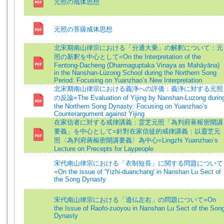
元照の戒体思想
元照の菩薩戒体思想
北宋期南山律宗における「分通大乗」の解釈について：元
照の新釈を中心として=On the Interpretation of the
Fentong-Dacheng (Dharmaguptaka Vinaya as Mahāyāna)
in the Nanshan-Lüzong School during the Northern Song
Period: Focusing on Yuanzhao’s New Interpretation
北宋期南山律宗における義浄への評価：義浄に対する元照
の反論=The Evaluation of Yijing by Nanshan-Luzong durin
the Northern Song Dynasty: Focusing on Yuanzhao’s
Counterargument against Yijing
在家信者に対する戒律講義：霊芝元照「為判府蒋枢密開講
要義」を中心として=針對在家信徒的戒律講義：以靈芝元
照〈為判府蔣樞密開講要義〉為中心=Lingzhi Yuanzhao’s
Lecture on Precepts for Laypeople
宋代南山律宗における「衣制短長」に関する問題について
=On the issue of 'Yizhi-duanchang' in Nanshan Lu Sect of
the Song Dynasty
宋代南山律宗における「遶仏左右」の問題について=On
the Issue of Raofo-zuoyou in Nanshan Lu Sect of the Son
Dynasty