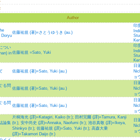
：
：
Author
印度
he
Ind
佐藤祐規 (著)=さとうゆうき (au.)
 Doryu
Stu
Ke
印度
につい
Ind
佐藤祐規 =Sato, Yuki
nan) in
Stu
Ke
日蓮
て
佐藤祐規 (著)=Sato, Yuki (au.)
Ni
ョ
日蓮
ぐる問
佐藤祐規 (著)=Sato, Yuki (au.)
Ni
ョ
日蓮
ぐる問
佐藤祐規 (著)=Sato, Yuki (au.)
Ni
ョ
片桐海光 (譯)=Katagiri, Kaiko (tr.)
;
田村完爾 (譯)=Tamura, Kanji
日蓮
誌論集
(tr.)
;
安中尚史 (譯)=Annaka, Naofumi (tr.)
;
池谷真敬 (譯)=Ikeya,
Ni
Shinkyo (tr.)
;
佐藤祐規 (譯)=Sato, Yuki (tr.)
;
高森大乗
ョ
(譯)=Takamori Daijo (tr.)
のイメ