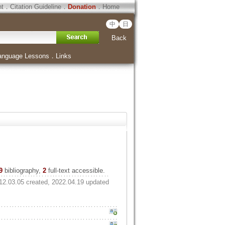
ht
．
Citation Guideline
．
Donation
．
Home
中
日
Back
anguage Lessons
．
Links
9
bibliography,
2
full-text accessible.
12.03.05 created, 2022.04.19 updated