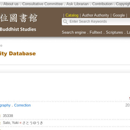
．
About us
．
Consultative Committee
．
Ask Librarian
．
Contribution
．
Copyrig
｜
Catalog
｜
Author Authority
｜
Google
｜
Search engine
．
Fulltext
．
Scriptures
．
L
se
．
20
ography
Correction
：
35338
：
Sato, Yuki
=
さとうゆうき