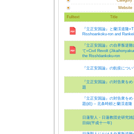
Category
Website
Fulltext
Title
『立正安国論』と蘭渓道隆=T
Risshoankoku-ron and Rankei
『立正安国論』の自界叛逆難
て=Civil Revolt (Jikaihonyaku
the Risshōankoku-ron
『立正安国論』の飢疫につい
『立正安国論』の対告衆をめ
題
『立正安国論』の対告衆をめ
題(続) -- 北条時頼と蘭渓道隆
日蓮聖人・日蓮教団史研究雑
目録(平成十一年)
日蓮聖人における自界叛逆難