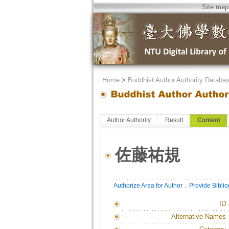
Site map
．
Home
>
Buddhist Author Authority Databa
Author Authority
Result
Content
佐藤祐規
．
Authorize Area for Author
Provide Bibli
ID
Alternative Names