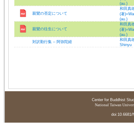
(au.)
和田真
親鸞の否定について
(著)=Wa
(au.)
和田真
親鸞の往生について
(著)=Wa
(au.)
和田真雄
対訳勤行集 -- 阿弥陀経
Shinyu
Center for Buddhist Stu
National Taiwan Universi
doi:10.6681