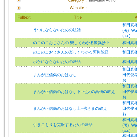
Category：
Individual Author
Website：
Fulltext
Title
A
和田真
うつにならないための法話
(著)=Wa
(au.)
のこのこおじさんの 樂しくわかる歎異抄上
和田真
のこのこおじさんの楽しくわかる阿弥陀経
和田真
ボケにならないための法話
和田真
和田真
まんが正信偈のおはなし
田代俊
お
和田真
まんが正信偈のおはなし下--七人の高僧の教え
田代俊
お
和田真
まんが正信偈のおはなし上--佛さまの教え
田代俊
お
和田真
引きこもりを克服するための法話
(著)=Wa
(au.)
和田真