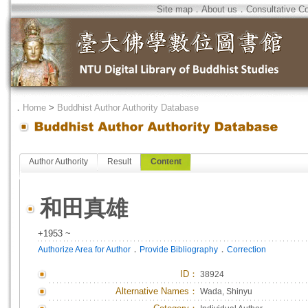
Site map
．
About us
．
Consultative C
．
Home
>
Buddhist Author Authority Database
Author Authority
Result
Content
和田真雄
+1953 ~
．
．
Authorize Area for Author
Provide Bibliography
Correction
ID
：
38924
Alternative Names：
Wada, Shinyu