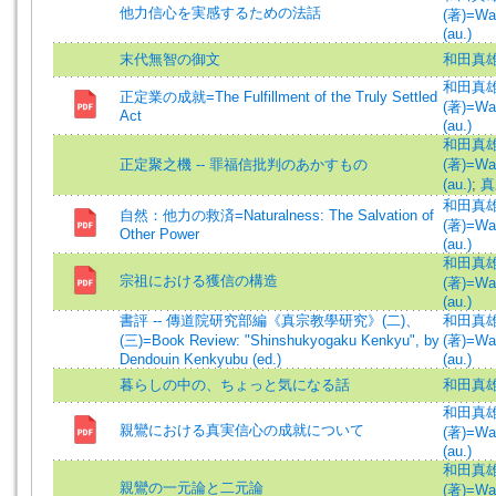
他力信心を実感するための法話
(著)=Wa
(au.)
末代無智の御文
和田真
和田真
正定業の成就=The Fulfillment of the Truly Settled
(著)=Wa
Act
(au.)
和田真
正定聚之機 -- 罪福信批判のあかすもの
(著)=Wa
(au.)
;
真
和田真
自然：他力の救済=Naturalness: The Salvation of
(著)=Wa
Other Power
(au.)
和田真
宗祖における獲信の構造
(著)=Wa
(au.)
書評 -- 傳道院研究部編《真宗教學研究》(二)、
和田真
(三)=Book Review: "Shinshukyogaku Kenkyu", by
(著)=Wa
Dendouin Kenkyubu (ed.)
(au.)
暮らしの中の、ちょっと気になる話
和田真
和田真
親鸞における真実信心の成就について
(著)=Wa
(au.)
和田真
親鸞の一元論と二元論
(著)=Wa