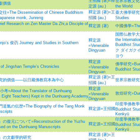
王招國 (著)=釋
世界宗教文化=The 
獻價值
定源 (au.)
the World
釋定源 (著)=王
Dissemination of Chinese Buddhism
臺大佛學研究=Tai
 Japanese monk, Junreng
招國 (au.)
Studies
arch on Zen Master Da Zhi,a Disciple of
釋定源 (著)
中國佛學=The Ch
国際仏教学大学院
the Internati
釋定源
芿 Journey and Studies in Southern
Buddhist 
=Venerable
Dingyuan
ク ダイガクイ
ヨウ
釋定源
佛學研究=Buddhi
ngshan Temple’s Chronicles
=Venerable
Buddhist Stu
Dingyuan
釋定源 (著)=王
究的價值——以日藏佛教寫本為中心
世界宗教研究=Stud
招國 (au.)
釋定源
ut the Translator of Dunhuang
敦煌研究=Dunh
=Venerable
e Eight Teachers) Kept in the Dunhuang Academy
Dingyuan
印度學佛教學研究 =
=The Biography of the Tang Monk
釋定源=王招國
Buddhist Stu
scripts
Kenkyū
印度學佛教學研究 =
いて=Reconstruction of the Yuzhu
釋定源=王招國
Buddhist Stu
sed on the Dunhuang Manuscripts
Kenkyū
釋定源 (著)=王
』の文獻學的研究