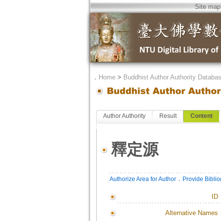
Site map
．
Home
>
Buddhist Author Authority Databa
Author Authority
Result
Content
釋定源
．
Authorize Area for Author
Provide Bibli
ID
Alternative Names