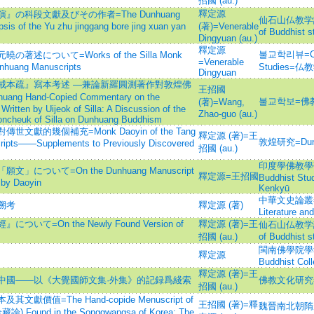
招國 (au.)
釋定源
の科段文獻及びその作者=The Dunhuang
仙石山仏教学論集=
sis of the Yu zhu jinggang bore jing xuan yan
(著)=Venerable
of Buddhist s
Dingyuan (au.)
釋定源
불교학리뷰=Criti
について=Works of the Silla Monk
=Venerable
nhuang Manuscripts
Studies=
Dingyuan
戒本疏』寫本考述 —兼論新羅圓測著作對敦煌佛
王招國
ang Hand-Copied Commentary on the
불교학보=佛
(著)=Wang,
ritten by Uijeok of Silla: A Discussion of the
Zhao-guo (au.)
Woncheuk of Silla on Dunhuang Buddhism
的幾個補充=Monk Daoyin of the Tang
釋定源 (著)=王
敦煌研究=Dunh
ripts——Supplements to Previously Discovered
招國 (au.)
印度學佛教學研究 =
ついて=On the Dunhuang Manuscript
釋定源=王招國
Buddhist Stu
 by Daoyin
Kenkyū
中華文史論叢=Jou
溯考
釋定源 (著)
Literature and
=On the Newly Found Version of
釋定源 (著)=王
仙石山仏教学論集=
招國 (au.)
of Buddhist s
閩南佛學院學報=J
釋定源
Buddhist Col
釋定源 (著)=王
中國——以《大覺國師文集·外集》的記録爲綫索
佛教文化研究=Stud
招國 (au.)
值=The Hand-copide Menuscript of
王招國 (著)=釋
魏晉南北朝隋唐史=
(金藏論) Found in the Songgwangsa of Korea: The