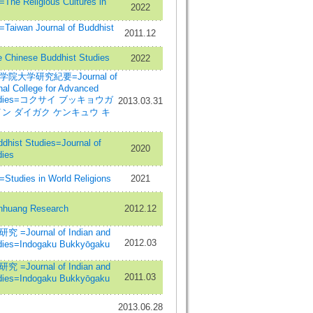
Religious Cultures in
2022
wan Journal of Buddhist
2011.12
inese Buddhist Studies
2022
大学研究紀要=Journal of
onal College for Advanced
Studies=コクサイ ブッキョウガ
2013.03.31
ン ダイガク ケンキュウ キ
st Studies=Journal of
2020
dies
ies in World Religions
2021
uang Research
2012.12
Journal of Indian and
2012.03
dies=Indogaku Bukkyōgaku
Journal of Indian and
2011.03
dies=Indogaku Bukkyōgaku
2013.06.28