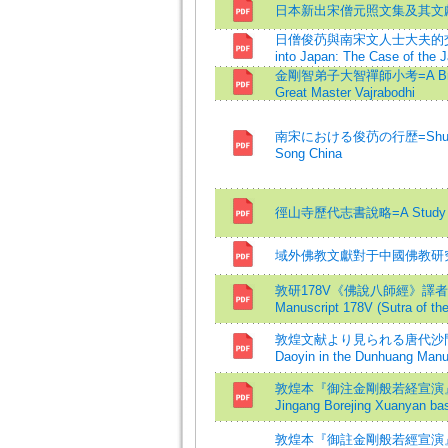
日本新出宋僧元照文集及其文
日僧俊芿與南宋文人士大夫的交往=The 
into Japan: The Case of the
金剛智弟子大智禪師小考=A Brief Rese
Great Master Vajrabodhi
南宋における俊芿の行歴=Shunjo’s 俊
Song China
徑山寺歷代志書說略=A Study of Ji
域外佛教文獻對于中國佛教研
敦研178V《佛說八師經》譯者小考=Abo
Manuscript 178V (Sutra of th
敦煌文献より見られる唐代沙門道氤の伝歴
Daoyin in the Dunhuang Manu
敦煌本『御注金剛般若経宣演』の復元につ
Jingang Borejing Xuanyan ba
敦煌本『御註金剛般若經宣演