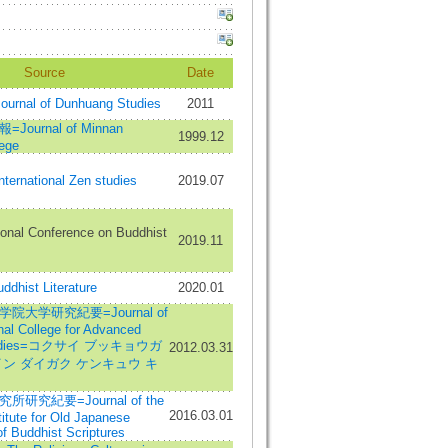
Source
Date
nal of Dunhuang Studies
2011
ournal of Minnan
1999.12
lege
national Zen studies
2019.07
ional Conference on Buddhist
2019.11
ddhist Literature
2020.01
大学研究紀要=Journal of
onal College for Advanced
Studies=コクサイ ブッキョウガ
2012.03.31
ン ダイガク ケンキュウ キ
研究紀要=Journal of the
2016.03.01
itute for Old Japanese
f Buddhist Scriptures