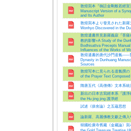
敦煌寫本『御註金剛般若經宣演』
Manuscript Version of a Synop
and Its Author
敦煌寫本より發見された新羅元曉の著述
Wonhyo Discovered in the Du
敦煌遺書所見新羅義寂『菩薩
教的影響=A Study of the Dunhu
Bodhisattva Precepts Manual W
Influences of the Works of 
敦煌遺書的唐代沙門道氤——對傳世文獻
Dynasty in Dunhuang Manusc
Sources
敦煌写本に見られる道氤撰の「願文」に
of the Prayer Text Composed
隋唐五代《高僧傳》文本系統
新出の日本古寫經本系『護淨經』について
the Hu jing jing 護淨經
試述《俱舍論》之五蘊思想
論新羅、高麗佛教文獻之傳入
韓國松廣寺舊藏《金藏論》寫本及其文獻價
the Gold Treasure Treatise 