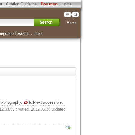
ht
．
Citation Guideline
．
Donation
．
Home
中
日
Back
anguage Lessons
．
Links
bibliography,
26
full-text accessible.
12.03.05 created, 2022.05.30 updated