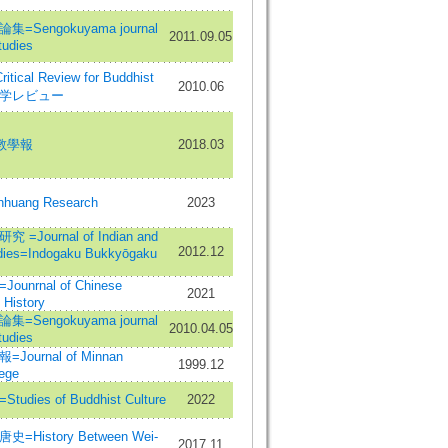
Sengokuyama journal
2011.09.05
tudies
cal Review for Buddhist
2010.06
仏教学レビュー
教學報
2018.03
uang Research
2023
Journal of Indian and
2012.12
dies=Indogaku Bukkyōgaku
nrnal of Chinese
2021
 History
Sengokuyama journal
2010.04.05
tudies
ournal of Minnan
1999.12
lege
ies of Buddhist Culture
2022
History Between Wei-
2017.11