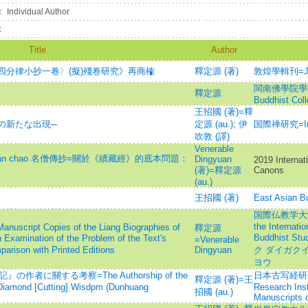
：
Individual Author
：
Title
Author
四分律小抄一卷〉(擬)殘卷研究》再商榷
釋定源 (著)
敦煌學輯刊=Jour
閩南佛學院學報=J
釋定源
Buddhist Col
王招國 (著)=釋
の新たな出現─
定源 (au.)
;
伊
国際禅研究=Inter
吹敦 (譯)
Venerable
eng zhuan chao 名僧傳抄=關於《續藏經》的底本問題：
Dingyuan
2019 Internat
(著)=釋定源
Canons
(au.)
王招國 (著)
East Asian Bu
国際仏教学大学院
the Internati
nuscript Copies of the Liang Biographies of
釋定源
Buddhist 
amination of the Problem of the Text's
=Venerable
rison with Printed Editions
Dingyuan
ク ダイガクイ
ヨウ
作者に關する考察=The Authorship of the
日本古写経研究所
釋定源 (著)=王
 Diamond [Cutting] Wisdpm (Dunhuang
Research Inst
招國 (au.)
Manuscripts o