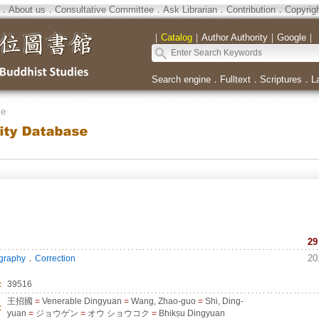
．
About us
．
Consultative Committee
．
Ask Librarian
．
Contribution
．
Copyrig
｜
Catalog
｜
Author Authority
｜
Google
｜
Search engine
．
Fulltext
．
Scriptures
．
L
se
29
．
20
ography
Correction
：
39516
王招國
=
Venerable Dingyuan
=
Wang, Zhao-guo
=
Shi, Ding-
：
yuan
=
ジョウゲン
=
オウ ショウコク
=
Bhikṣu Dingyuan