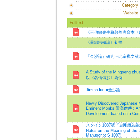
Category
Website
Fulltext
《王伯敏先生藏敦煌唐寫本〈
《異部宗轉論》初探
『金沙論』研究 ─北宗禅文献
A Study of the Mings
以《名僧傳抄》為例
Jinsha lun =金沙論
Newly Discovered Japanese Ma
Eminent Monks 梁高僧傳 : An Ex
Development based on a Compa
スタイン1087號『金剛般若義記』の
Notes on the Meaning of the
Manuscript S 1087)